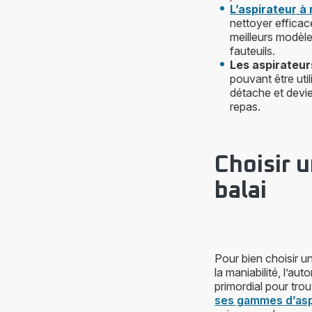
L’aspirateur à
nettoyer efficac
meilleurs modèle
fauteuils.
Les aspirateurs
pouvant être util
détache et devien
repas.
Choisir u
balai
Pour bien choisir un 
la maniabilité, l’au
primordial pour tro
ses gammes d’asp