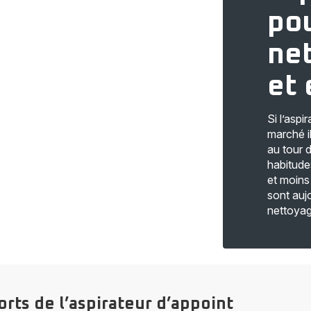
po
net
et 
Si l’aspi
marché i
au tour 
habitude
et moins
sont aujo
nettoyag
orts de l’aspirateur d’appoint