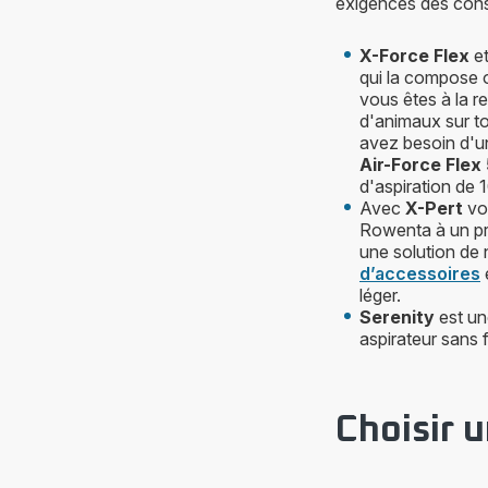
exigences des con
X-Force Flex
e
qui la compose of
vous êtes à la r
d'animaux sur to
avez besoin d'un
Air-Force Flex
d'aspiration de 1
Avec
X-Pert
vo
Rowenta à un prix
une solution de 
d’accessoires
e
léger.
Serenity
est un
aspirateur sans 
Choisir 