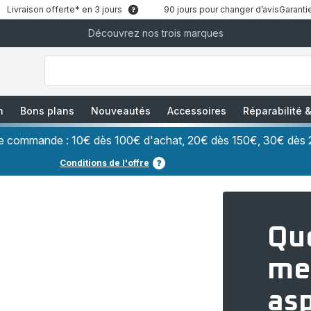
Livraison offerte* en 3 jours
90 jours pour changer d’avis
Garantie
Découvrez nos trois marques
["Que
recherchez-
vous
?","Aspirateurs
balais","Machines
à
Café
à
n
Bons plans
Nouveautés
Accessoires
Réparabilité
Grains","Centrales
Vapeurs","Sèche
Cheveux"]
ère commande : 10€ dès 100€ d'achat, 20€ dès 150€, 30€ dès 
Conditions de l'offre
Que
me
asp