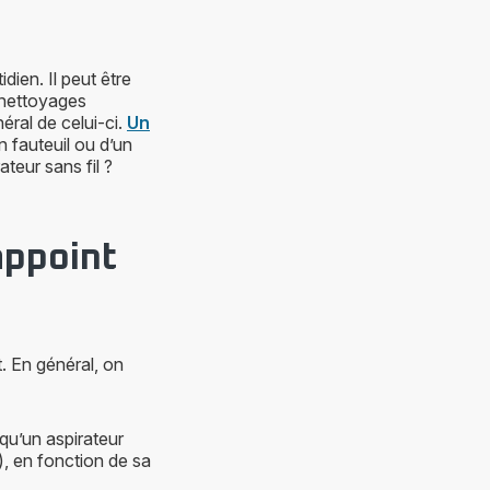
dien. Il peut être
 nettoyages
éral de celui-ci.
Un
n fauteuil ou d’un
ateur sans fil ?
appoint
. En général, on
 qu’un aspirateur
e), en fonction de sa