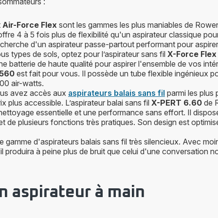
sommateurs :
t
Air-Force Flex
sont les gammes les plus maniables de Rowen
fre 4 à 5 fois plus de flexibilité qu'un aspirateur classique pour
echerche d'un aspirateur passe-partout performant pour aspirer 
us types de sols, optez pour l’aspirateur sans fil
X-Force Flex 
e batterie de haute qualité pour aspirer l'ensemble de vos inté
 560
est fait pour vous. Il possède un tube flexible ingénieux 
00 air-watts.
us avez accès aux
aspirateurs balais sans fil
parmi les plus
 plus accessible. L’aspirateur balai sans fil
X-PERT 6.60
de R
nettoyage essentielle et une performance sans effort. Il dispos
t de plusieurs fonctions très pratiques. Son design est optimisé
e gamme d'aspirateurs balais sans fil très silencieux. Avec moi
fil produira à peine plus de bruit que celui d'une conversation n
un aspirateur à main