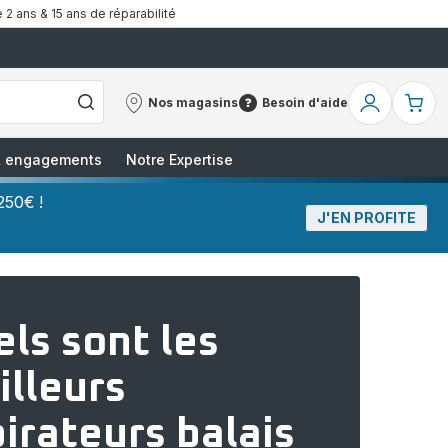
 2 ans & 15 ans de réparabilité
Nos magasins
Besoin d'aide
Nos
Besoin
Mon
Mo
magasins
d'aide
compte
pa
 & engagements
Notre Expertise
250€ !
J'EN PROFITE
ls sont les
illeurs
irateurs balais