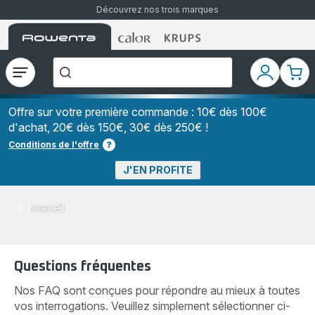
Découvrez nos trois marques
Accueil
Accueil
Accueil
["Que
Rowenta
Rowenta
Rowenta
recherchez-
vous
?","Aspirateurs
Ouvrir
Mon
Mon
balais","Machines
le
compte
pani
à
Café
menu
à
Offre sur votre première commande : 10€ dès 100€
Grains","Centrales
d'achat, 20€ dès 150€, 30€ dès 250€ !
Vapeurs","Sèche
Cheveux"]
Conditions de l'offre
J'EN PROFITE
Accueil
Questions fréquentes
Nos FAQ sont conçues pour répondre au mieux à toutes
vos interrogations. Veuillez simplement sélectionner ci-