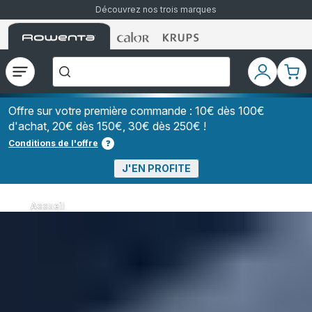
Découvrez nos trois marques
Accueil
Accueil
Accueil
["Que
Rowenta
Rowenta
Rowenta
recherchez-
vous
?","Aspirateurs
Ouvrir
Mon
Mon
balais","Machines
le
compte
pani
à
Café
menu
à
Offre sur votre première commande : 10€ dès 100€
Grains","Centrales
d'achat, 20€ dès 150€, 30€ dès 250€ !
Vapeurs","Sèche
Cheveux"]
Conditions de l'offre
J'EN PROFITE
Accueil