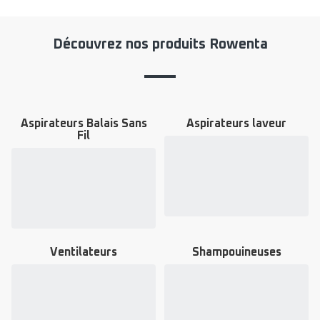
Découvrez nos produits Rowenta
Aspirateurs Balais Sans
Aspirateurs laveur
Fil
Voir
Voir
plus...
plus...
-
-
Aspirateurs
Aspirateurs
laveur
Balais
-
Sans
Fil
-
Ventilateurs
Shampouineuses
Voir
Voir
plus...
plus...
-
-
Ventilateurs
Shampouineuses