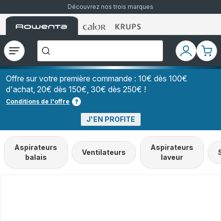
Découvrez nos trois marques
Accueil
Accueil
Accueil
["Que
Rowenta
Rowenta
Rowenta
recherchez-
vous
?","Aspirateurs
Ouvrir
Mon
Mon
balais","Machines
le
compte
pani
à
Café
menu
à
Offre sur votre première commande : 10€ dès 100€
Grains","Centrales
d'achat, 20€ dès 150€, 30€ dès 250€ !
Vapeurs","Sèche
Cheveux"]
Conditions de l'offre
J'EN PROFITE
Aspirateurs
Aspirateurs
Ventilateurs
balais
laveur