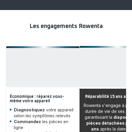
Aspirateurs
Soin
-
du
linge
-
Les engagements Rowenta
Économique : réparez vous-
Réparabilité 15 ans au j
même votre appareil
Rowenta s'engage à pro
Diagnostiquez
votre appareil
durée de vie de ses pro
selon les symptômes relevés
garantissant la
disponibi
Commandez
les pièces en
pièces détachées jus
ligne
ans
après la date d'