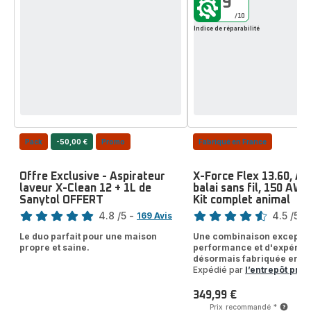
9
/10
Indice de réparabilité
Pack
-50,00 €
Promo
Fabriqué en France
Offre Exclusive - Aspirateur
X-Force Flex 13.60, As
laveur X-Clean 12 + 1L de
balai sans fil, 150 AW, 
Sanytol OFFERT
Kit complet animal
Note
Note
4.8
/5
-
4.5
/5
-
169 Avis
ratings.4.8
ratings.4.5
Le duo parfait pour une maison
Une combinaison exceptio
propre et saine.
performance et d'expérie
désormais fabriquée en F
Expédié par
l’entrepôt prod
349,99 €
Prix
Prix recommandé
*