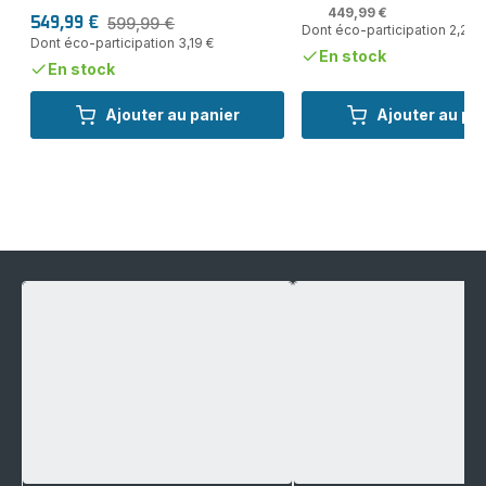
449,99 €
599,99 €
549,99 €
Dont éco-participation 2,24 
Prix
Prix
Dont éco-participation 3,19 €
avec
initial
En stock
réduction
En stock
Ajouter au panier
Ajouter au pa