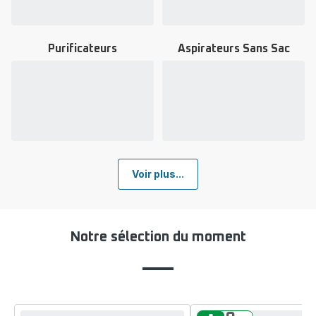
-
-
Purificateurs
Aspirateurs Sans Sac
Voir
Voir
plus...
plus...
-
-
Purificateurs
Aspirateurs
-
Sans
Sac
-
Voir plus...
Notre sélection du moment