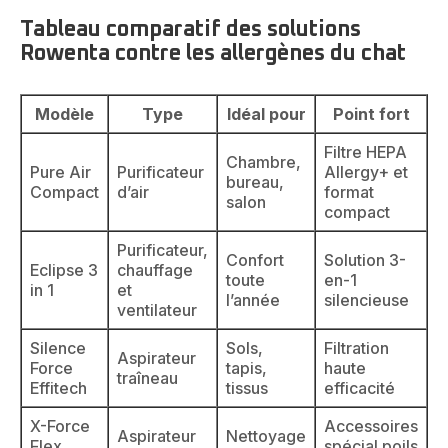
Tableau comparatif des solutions
Rowenta contre les allergènes du chat
Modèle
Type
Idéal pour
Point fort
Filtre HEPA
Chambre,
Pure Air
Purificateur
Allergy+ et
bureau,
Compact
d’air
format
salon
compact
Purificateur,
Confort
Solution 3-
Eclipse 3
chauffage
toute
en-1
in 1
et
l’année
silencieuse
ventilateur
Silence
Sols,
Filtration
Aspirateur
Force
tapis,
haute
traîneau
Effitech
tissus
efficacité
X-Force
Accessoires
Aspirateur
Nettoyage
Flex
spécial poils