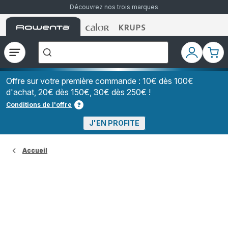
Découvrez nos trois marques
Accueil
Accueil
Accueil
["Que
Rowenta
Rowenta
Rowenta
recherchez-
vous
?","Aspirateurs
Ouvrir
Mon
Mon
balais","Machines
le
compte
pani
à
Café
menu
à
Offre sur votre première commande : 10€ dès 100€
Grains","Centrales
d'achat, 20€ dès 150€, 30€ dès 250€ !
Vapeurs","Sèche
Cheveux"]
Conditions de l'offre
J'EN PROFITE
Accueil
Allergie au chat : symptômes,
traitements et conseils au
quotidien