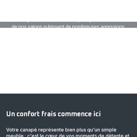
tenaces ou d'odeurs persistantes ? Entre les
éclaboussures du quotidien, les accidents d'animaux
domestiques et l'usure naturelle, ces pièces maîtresses
de nos salons subissent de nombreuses agressions.
Comment redonner fraîcheur et propreté à votre canapé
sans l'endommager ? Le choix de la méthode dépend du
type de tissu, de la nature des taches et des outils à
votre disposition. Nous vous guidons à travers les
techniques de nettoyage les plus efficaces et les plus
durables.
Un confort frais commence ici
Votre canapé représente bien plus qu'un simple
meuble : c'est le cœur de vos moments de détente et