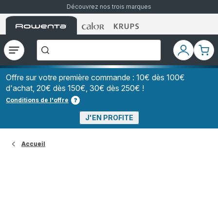
Découvrez nos trois marques
Accueil
Accueil
Accueil
["Que
Rowenta
Rowenta
Rowenta
recherchez-
vous
?","Aspirateurs
Ouvrir
Mon
Mon
balais","Machines
le
compte
pani
à
Café
menu
à
Offre sur votre première commande : 10€ dès 100€
Grains","Centrales
d'achat, 20€ dès 150€, 30€ dès 250€ !
Vapeurs","Sèche
Cheveux"]
Conditions de l'offre
J'EN PROFITE
Accueil
Guide de nettoyage des canapés : enlever
taches et odeurs
Votre canapé a perdu de son éclat à cause de taches