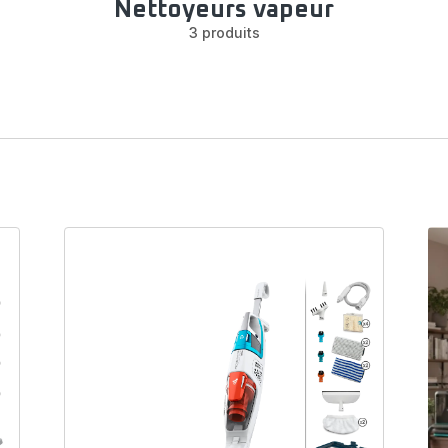
Nettoyeurs vapeur
3 produits
oyeurs vapeur
 pour nettoyer tous les sols durs : nos
offrent des résultats de nettoyage
parfaits et sains.