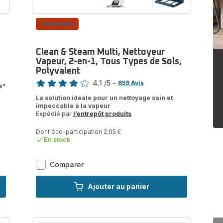
Top Ventes
Clean & Steam Multi, Nettoyeur
Vapeur, 2-en-1, Tous Types de Sols,
Polyvalent
Note
4.1
/5
-
659 Avis
e*
ratings.4.1
La solution idéale pour un nettoyage sain et
impeccable à la vapeur
Expédié par
l’entrepôt produits
Dont éco-participation 2,05 €
En stock
Clean
Comparer
&
Steam
Ajouter au panier
Multi,
Nettoyeur
Vapeur,