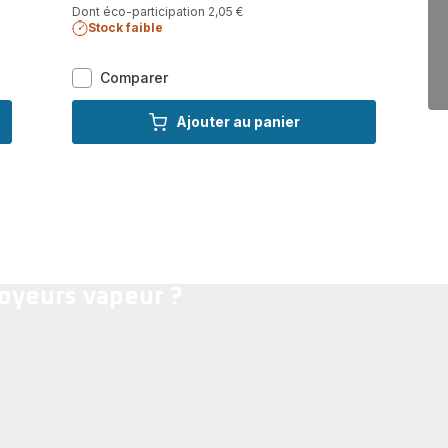
Dont éco-participation 2,05 €
Stock faible
Steam
Comparer
Power,
Nettoyeur
Ajouter au panier
vapeur
avec
fil,
tous
sols
toyeurs vapeur ?