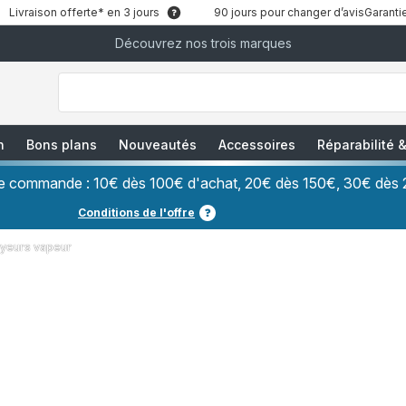
Livraison offerte* en 3 jours
90 jours pour changer d’avis
Garantie
Découvrez nos trois marques
["Que
recherchez-
vous
?","Aspirateurs
balais","Machines
à
Café
à
n
Bons plans
Nouveautés
Accessoires
Réparabilité
Grains","Centrales
Vapeurs","Sèche
Cheveux"]
ère commande : 10€ dès 100€ d'achat, 20€ dès 150€, 30€ dès 
Conditions de l'offre
oyeurs vapeur