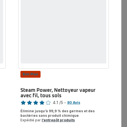
2-
en-
1,
Tous
Types
de
Sols,
Polyvalent
Bon Plan
Steam Power, Nettoyeur vapeur
avec fil, tous sols
Note
4.1
/5
-
80 Avis
ratings.4.1
Élimine jusqu’à 99,9 % des germes et des
bactéries sans produit chimique
Expédié par
l’entrepôt produits