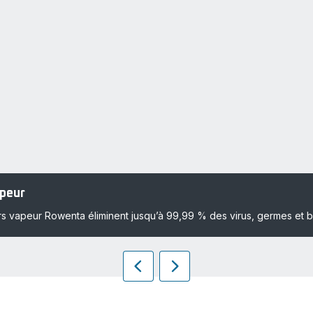
apeur
rs vapeur Rowenta éliminent jusqu’à 99,99 % des virus, germes et b
Précédent
Suivant
Push
Push
slider
slider