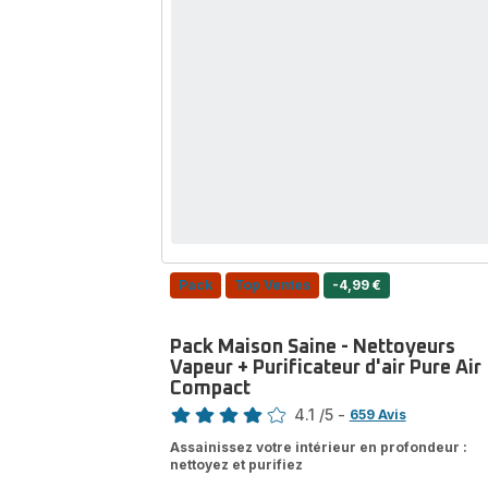
2-
en-
1,
Tous
Types
de
Sols,
Diffuseur
Pack
Top Ventes
-4,99 €
Pack Maison Saine - Nettoyeurs
Vapeur + Purificateur d'air Pure Air
Compact
Note
4.1
/5
-
659 Avis
ratings.4.1
Assainissez votre intérieur en profondeur :
nettoyez et purifiez