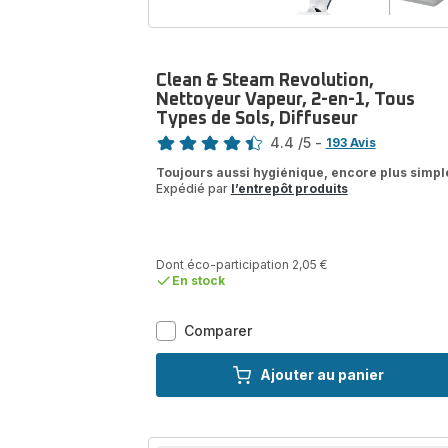
Clean & Steam Revolution,
Nettoyeur Vapeur, 2-en-1, Tous
Types de Sols, Diffuseur
Note
4.4
/5
-
193 Avis
ratings.4.4
Toujours aussi hygiénique, encore plus simpl
Expédié par
l’entrepôt produits
Dont éco-participation 2,05 €
En stock
Clean
Comparer
&
Steam
Ajouter au panier
Revolution,
Nettoyeur
Vapeur,