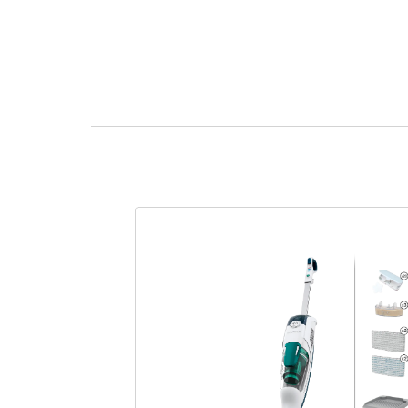
Nett
La meilleure solution
nettoyeurs vapeur 