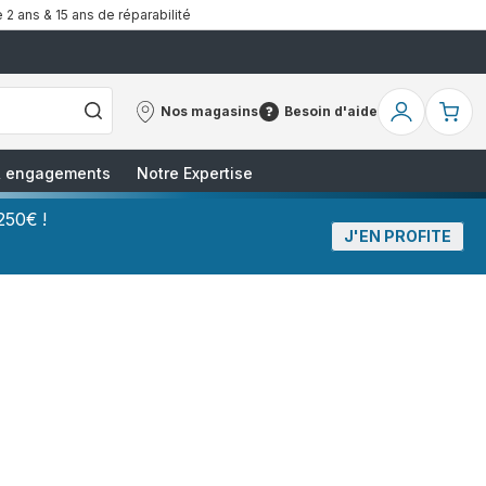
 2 ans & 15 ans de réparabilité
Nos magasins
Besoin d'aide
Nos
Besoin
Mon
Mo
magasins
d'aide
compte
pa
 & engagements
Notre Expertise
250€ !
J'EN PROFITE