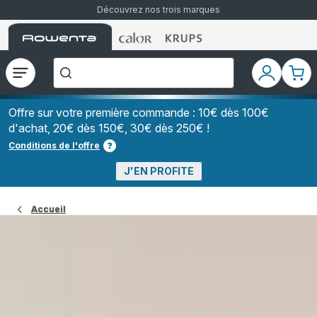
Découvrez nos trois marques
Accueil
Accueil
Accueil
["Que
Rowenta
Rowenta
Rowenta
recherchez-
vous
?","Aspirateurs
Ouvrir
Mon
Mon
balais","Machines
le
compte
pani
à
Café
menu
à
Offre sur votre première commande : 10€ dès 100€
Grains","Centrales
d'achat, 20€ dès 150€, 30€ dès 250€ !
Vapeurs","Sèche
Cheveux"]
Conditions de l'offre
J'EN PROFITE
Accueil