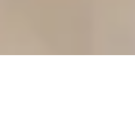
Équipez votre maison selon votre style de
vie
Découvrez notre sélection de produits multi-marques
Rowenta, Calor et Krups, pensés pour simplifier votre
quotidien et répondre à vos besoins.