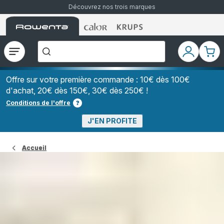
Découvrez nos trois marques
Accueil
Accueil
Accueil
["Que
Rowenta
Rowenta
Rowenta
recherchez-
vous
?","Aspirateurs
Ouvrir
Mon
Mon
balais","Machines
le
compte
pani
à
Café
menu
à
Offre sur votre première commande : 10€ dès 100€
Grains","Centrales
d'achat, 20€ dès 150€, 30€ dès 250€ !
Vapeurs","Sèche
Cheveux"]
Conditions de l'offre
J'EN PROFITE
Accueil