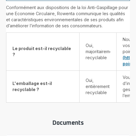
Conformément aux dispositions de la loi Anti-Gaspillage pour
une Economie Circulaire, Rowenta communique les qualités
et caractéristiques environnementales de ses produits afin
d’améliorer l’information de ses consommateurs.
Nous v
Oui,
vos pr
Le produit est-il recyclable
majoritairement
points
?
recyclable
(http
point-
Vous t
Oui,
L'emballage est-il
d’info
entièrement
recyclable ?
gestes
recyclable
l’emba
Documents