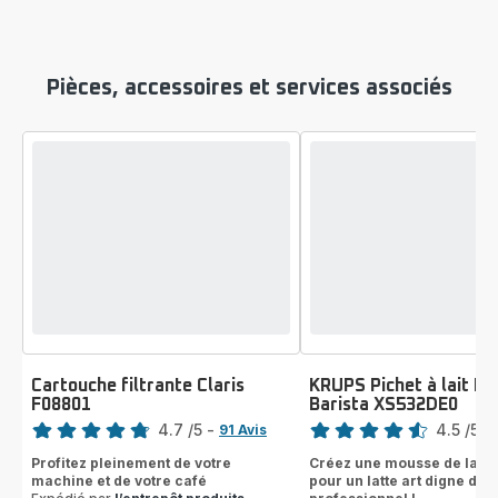
Pièces, accessoires et services associés
Cartouche filtrante Claris
KRUPS Pichet à lait In
F08801
Barista XS532DE0
Note
Note
4.7
/5
-
4.5
/5
-
91 Avis
ratings.4.7
ratings.4.5
Profitez pleinement de votre
Créez une mousse de lait p
machine et de votre café
pour un latte art digne d’u