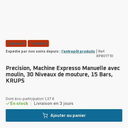
Nouveauté
Top Ventes
Expédié par nos soins depuis :
l’entrepôt produits
|
Ref:
XP801T10
Precision, Machine Expresso Manuelle avec
moulin, 30 Niveaux de mouture, 15 Bars,
KRUPS
Dont éco-participation 1,37 €
En stock
|
Livraison en 3 jours
Ajouter au panier