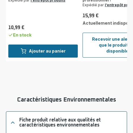
Expédié par
l’entrepôt produits
professionnel !
Expédié par
l’entrepôt prod
15,99 €
Prix
Actuellement indisponi
10,99 €
Prix
En stock
Recevoir une alert
que le produit e
KRUP
Ajouter au panier
disponible
Piche
à
lait
Inox
Barist
XS53
Caractéristiques Environnementales
Fiche produit relative aux qualités et
caractéristiques environnementales