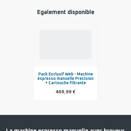
Egalement disponible
Pack Exclusif Web - Machine
espresso manuelle Precision
+ Cartouche filtrante
469,99 €
Voir
plus...
-
Pack
Exclusif
Web
-
Machine