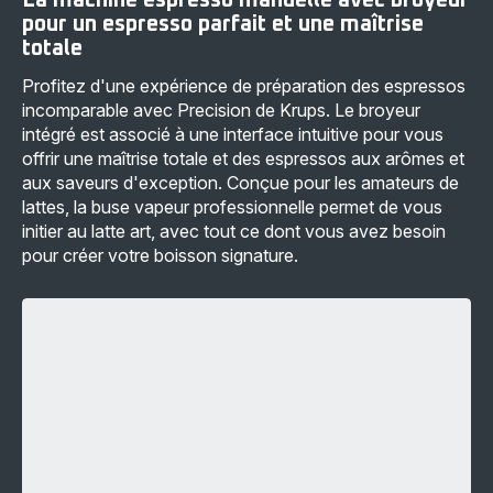
La machine espresso manuelle avec broyeur
espresso
manuelle
pour un espresso parfait et une maîtrise
Precision
totale
+
Cartouche
Profitez d'une expérience de préparation des espressos
filtrante
-
incomparable avec Precision de Krups. Le broyeur
469,99 €
intégré est associé à une interface intuitive pour vous
offrir une maîtrise totale et des espressos aux arômes et
aux saveurs d'exception. Conçue pour les amateurs de
lattes, la buse vapeur professionnelle permet de vous
initier au latte art, avec tout ce dont vous avez besoin
pour créer votre boisson signature.