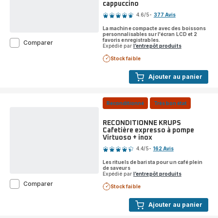
pour
cappuccino
Note
Cappuccino
4.6
/5
-
377 Avis
ratings.4.6
La machine compacte avec des boissons
personnalisables sur l'écran LCD et 2
favoris enregistrables.
RECONDITIONNÉ
Comparer
Expédié par
l’entrepôt produits
Essential,
Krups,
Stock faible
Machine
à
Ajouter au panier
café
à
grains,
Reconditionné
Très bon état
Ecran
LCD,
Buse
RECONDITIONNE KRUPS
vapeur
Cafetière expresso à pompe
pour
Virtuoso + inox
Note
cappuccino
4.4
/5
-
162 Avis
ratings.4.4
Les rituels de barista pour un café plein
de saveurs
Expédié par
l’entrepôt produits
RECONDITIONNE
Comparer
Stock faible
KRUPS
Cafetière
Ajouter au panier
expresso
à