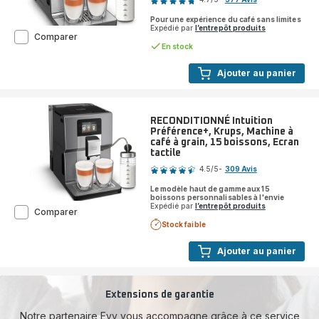
ratings.4.7
Pour une expérience du café sans limites
Expédié par
l’entrepôt produits
RECONDITIONNÉ
Comparer
Intuition
En stock
Expérience+,
Machine
Ajouter au panier
à
café
à
grain,
RECONDITIONNÉ Intuition
21
Préférence+, Krups, Machine à
boissons,
café à grain, 15 boissons, Ecran
Ecran
tactile
Note
tactile
4.5
/5
-
309 Avis
couleur
ratings.4.5
Le modèle haut de gamme aux 15
boissons personnalisables à l'envie
Expédié par
l’entrepôt produits
RECONDITIONNÉ
Comparer
Intuition
Stock faible
Préférence+,
Krups,
Ajouter au panier
Machine
à
café
à
Extensions de garantie
grain,
15
Notre partenaire Evy vous accompagne grâce à ce service