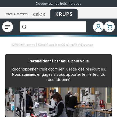
Découvrez nos trois marques
Accueil
Accueil
Accueil
["Que
Rowenta
Rowenta
Rowenta
recherchez-
vous
?","Aspirateurs
Ouvrir
Mon
Mon
balais","Machines
le
compte
pani
à
Café
menu
à
Grains","Centrales
KRUPS France | Machines à café et petit déjeuner
Vapeurs","Sèche
Cheveux"]
Reconditionné par nous, pour vous
Reconditionner c’est optimiser l’usage des ressources.
Nous sommes engagés à vous apporter le meilleur du
reconditionné​