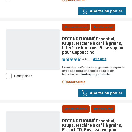
Stock faible
Sensation,
Krups,
Ajouter au panier
Machine
à
café
à
Reconditionné
Très bon état
grains,
4
RECONDITIONNÉ Essential,
recettes
Krups, Machine à café à grains,
café,
Interface boutons, Buse vapeur
Interface
pour Cappuccino
Note
tactile
4.6
/5
-
427 Avis
ratings.4.6
La machine d’entrée de gamme compacte
avec ses boutons faciles à utiliser
Expédié par
l’entrepôt produits
RECONDITIONNÉ
Comparer
Essential,
Stock faible
Krups,
Machine
Ajouter au panier
à
café
à
grains,
Reconditionné
Très bon état
Interface
boutons,
RECONDITIONNÉ Essential,
Buse
Krups, Machine à café à grains,
vapeur
Ecran LCD, Buse vapeur pour