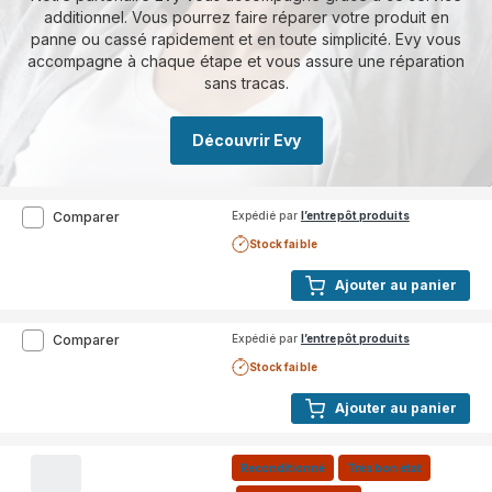
boissons,
additionnel. Vous pourrez faire réparer votre produit en
Ecran
panne ou cassé rapidement et en toute simplicité. Evy vous
tactile
accompagne à chaque étape et vous assure une réparation
sans tracas.
Découvrir Evy
undefined
Comparer
Expédié par
l’entrepôt produits
Stock faible
Ajouter au panier
undefined
Comparer
Expédié par
l’entrepôt produits
Stock faible
Ajouter au panier
Reconditionné
Très bon état