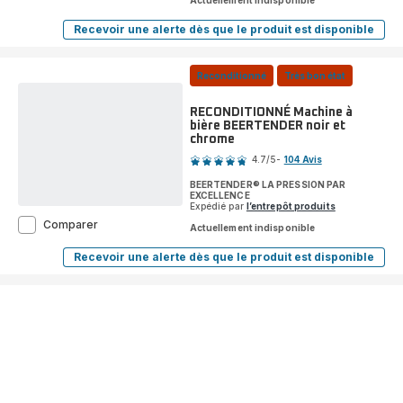
Actuellement indisponible
Machine
à
Recevoir une alerte dès que le produit est disponible
RECONDITIONNÉ
café
Essential,
à
Machine
grains,
à
Reconditionné
Très bon état
Interface
café
à
boutons,
grains,
Buse
RECONDITIONNÉ Machine à
Interface
bière BEERTENDER noir et
vapeur
boutons,
chrome
pour
Note
Buse
Cappuccino
vapeur
4.7
/5
-
104 Avis
ratings.4.7
pour
Cappuccino
BEERTENDER® LA PRESSION PAR
EXCELLENCE
Expédié par
l’entrepôt produits
RECONDITIONNÉ
Comparer
Actuellement indisponible
Machine
à
Recevoir une alerte dès que le produit est disponible
RECONDITIONNÉ
bière
Machine
BEERTENDER
à
noir
bière
et
BEERTENDER
chrome
noir
et
chrome