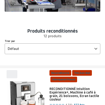
Produits reconditionnés
12 produits
Trier par
Défaut
Reconditionné
Très bon état
Fabriqué en France
RECONDITIONNÉ Intuition
Expérience+, Machine à café à
grain, 21 boissons, Ecran tactile
couleur
Note
4.7
/5
-
577 Avis