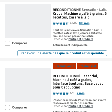
pompe
Virtuoso
RECONDITIONNÉ Sensation Lait,
+
Krups, Machine à café à grains, 6
inox
recettes, Carafe à lait
Note
4.5
/5
-
136 Avis
ratings.4.5
Tout est simple avec Sensation Lait : 6
recettes café et latte, carafe à lait avec
mousse de lait personnalisable
Expédié par
l’entrepôt produits
RECONDITIONNÉ
Comparer
Actuellement indisponible
Sensation
Lait,
Recevoir une alerte dès que le produit est disponible
RECONDITIONNÉ
Krups,
Sensation
Machine
Lait,
à
Krups,
Reconditionné
Très bon état
café
Machine
à
à
grains,
café
RECONDITIONNÉ Essential,
6
à
Machine à café à grains,
grains,
recettes,
Interface boutons, Buse vapeur
6
Carafe
pour Cappuccino
Note
recettes,
à
Carafe
5
/5
-
2 Avis
lait
Avis
à
lait
L'essence même de l'espresso dans votre
5
tasse avec la machine Essential
étoiles
Expédié par
l’entrepôt produits
RECONDITIONNÉ
Comparer
Essential,
(moyenne)