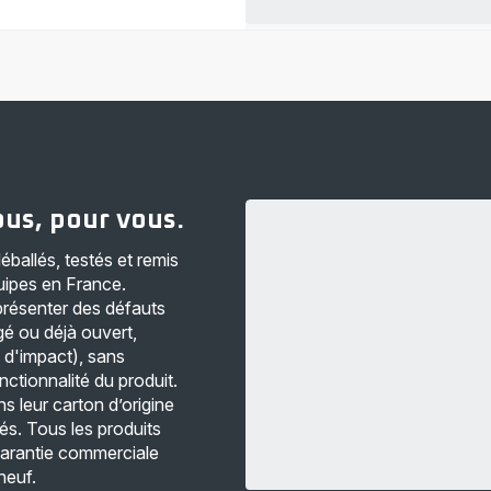
us, pour vous.
éballés, testés et remis
uipes en France.
présenter des défauts
é ou déjà ouvert,
 d'impact), sans
nctionnalité du produit.
s leur carton d’origine
és. Tous les produits
garantie commerciale
neuf.