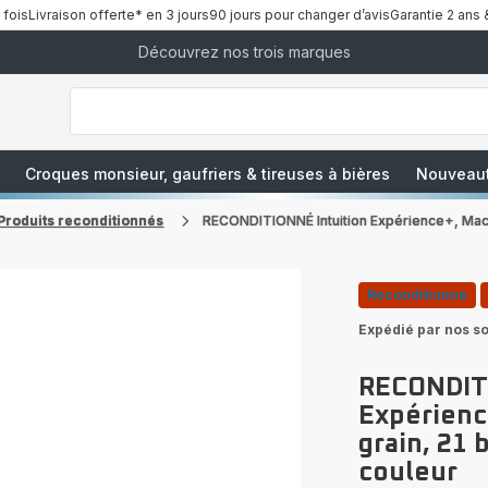
 fois
Livraison offerte* en 3 jours
90 jours pour changer d’avis
Garantie 2 ans 
Découvrez nos trois marques
["Que
recherchez-
vous
?","Aspirateurs
balais","Machines
à
Café
à
Croques monsieur, gaufriers & tireuses à bières
Nouveau
Grains","Centrales
Vapeurs","Sèche
Cheveux"]
Produits reconditionnés
RECONDITIONNÉ Intuition Expérience+, Machin
Reconditionné
Expédié par nos so
RECONDITI
Expérienc
grain, 21 
couleur