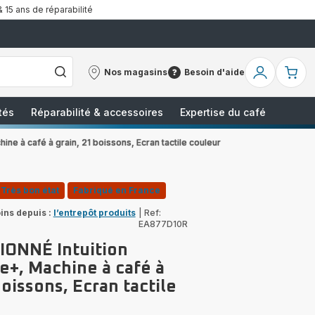
& 15 ans de réparabilité
Nos magasins
Besoin d'aide
Nos
Besoin
Mon
Mo
magasins
d'aide
compte
pa
tés
Réparabilité & accessoires
Expertise du café
e à café à grain, 21 boissons, Ecran tactile couleur
Très bon état
Fabriqué en France
ins depuis :
l’entrepôt produits
|
Ref:
EA877D10R
ONNÉ Intuition
e+, Machine à café à
boissons, Ecran tactile