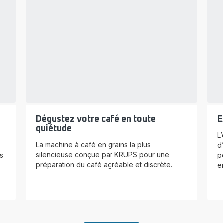
Dégustez votre café en toute
E
quiétude
L
La machine à café en grains la plus
S
d
silencieuse conçue par KRUPS pour une
s
p
préparation du café agréable et discrète.
e