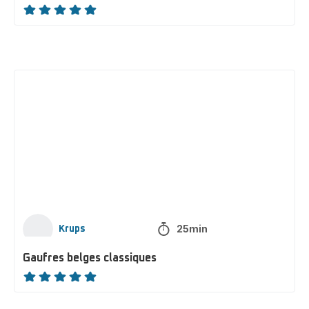
ratings.NaN
Gaufres
belges
classiques
25min
Krups
Gaufres belges classiques
ratings.NaN