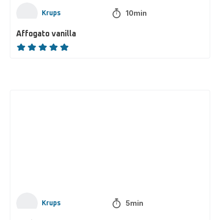
10min
Krups
Affogato vanilla
ratings.NaN
Café
tonic,
fleur
de
sureau
5min
Krups