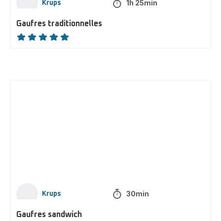
1h 25min
Krups
Gaufres traditionnelles
ratings.NaN
Gaufres
sandwich
30min
Krups
Gaufres sandwich