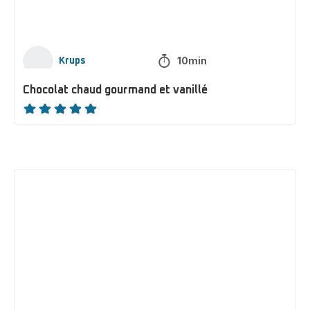
10min
Krups
Chocolat chaud gourmand et vanillé
ratings.NaN
Affogato
vanilla