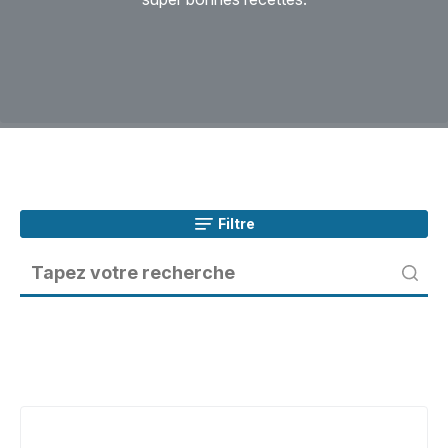
Filtre
Granité
café