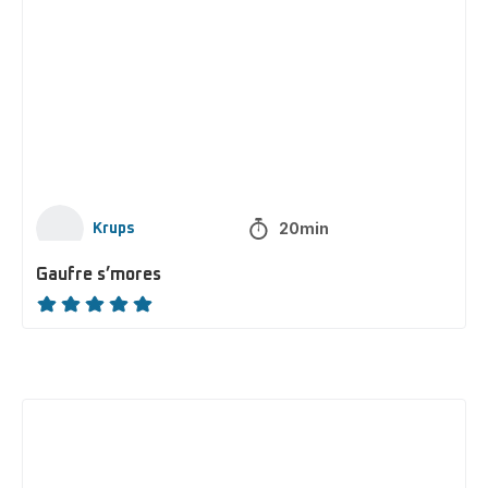
s’mores
20min
Krups
Gaufre s’mores
ratings.NaN
Cocktail
thé
rouge
et