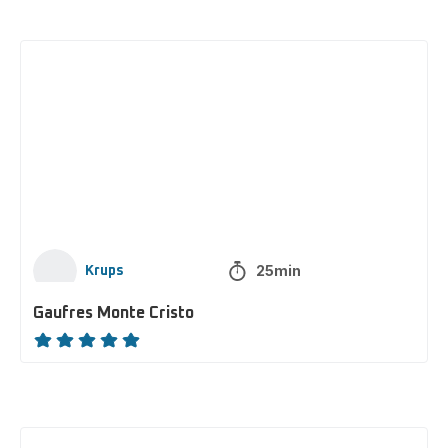
Gaufres
Monte
Cristo
25min
Krups
Gaufres Monte Cristo
ratings.NaN
Gaufre