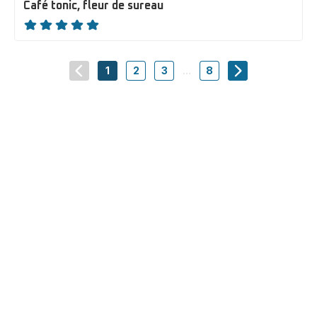
Café tonic, fleur de sureau
ratings.NaN
1
2
3
...
8
navigation.pagination.actions.prev
-
-
-
-
navigation.pagi
navigation.pagination.a11y.page
navigation.pagination.a11y.page
navigation.pagination.a11y.pa
navigation.paginatio