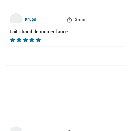
3min
Krups
Lait chaud de mon enfance
ratings.NaN
Gaufres
traditionnelles