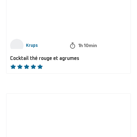
agrumes
1h 10min
Krups
Cocktail thé rouge et agrumes
ratings.NaN
Chocolat
chaud
gourmand
et
vanillé