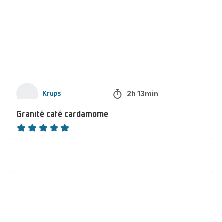
cardamome
2h 13min
Krups
Granité café cardamome
ratings.NaN
Frappino