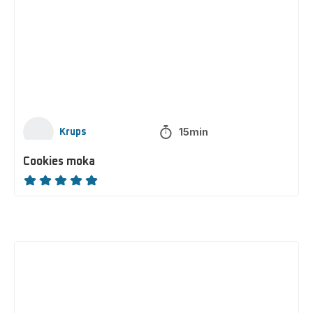
15min
Krups
Cookies moka
ratings.NaN
Café
normand