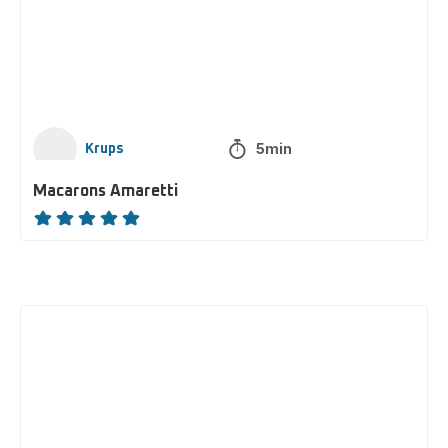
5min
Krups
Macarons Amaretti
ratings.NaN
Café
viennois