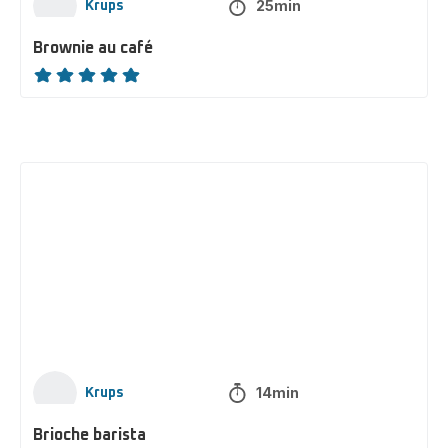
25min
Krups
Brownie au café
ratings.NaN
Brioche
barista
14min
Krups
Brioche barista