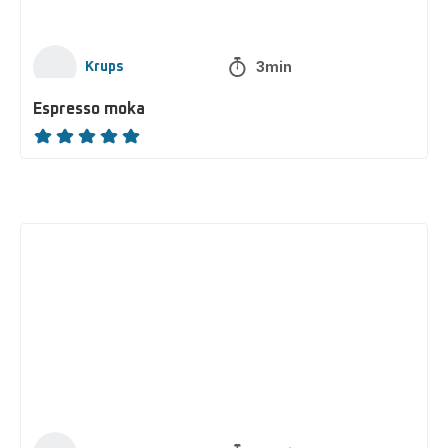
3min
Krups
Espresso moka
ratings.NaN
Brownie
au
café