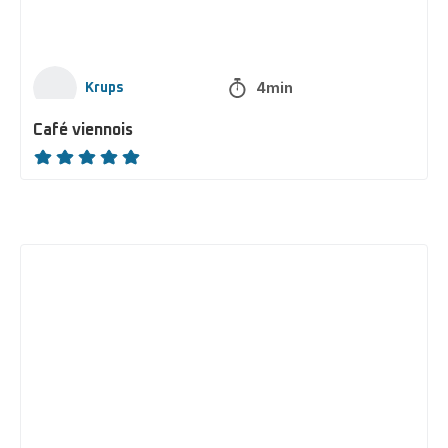
4min
Krups
Café viennois
ratings.NaN
Café
praliné