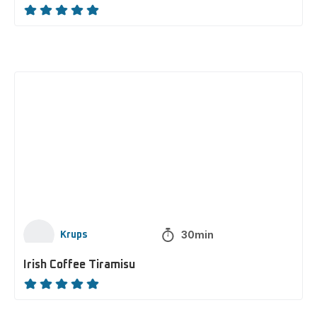
ratings.NaN
Irish
Coffee
Tiramisu
30min
Krups
Irish Coffee Tiramisu
ratings.NaN