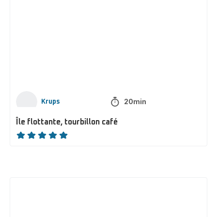
flottante,
tourbillon
café
20min
Krups
Île flottante, tourbillon café
ratings.NaN
Macarons
Amaretti