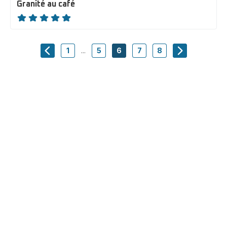
Granité au café
ratings.NaN
1
...
5
6
7
8
navigation.pagination.actions.prev
-
-
-
-
-
navigation.p
navigation.pagination.a11y.page
navigation.pagination.a11y.page
navigation.pagination.a11y.pa
navigation.pagination.a
navigation.paginat