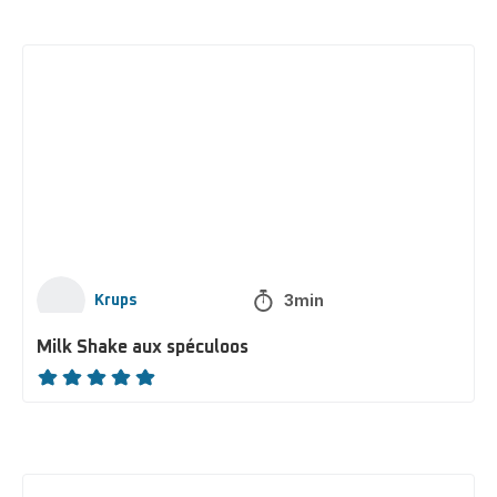
Milk
Shake
aux
spéculoos
3min
Krups
Milk Shake aux spéculoos
ratings.NaN
Île