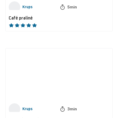
5min
Krups
Café praliné
ratings.NaN
Granité
au
café
3min
Krups