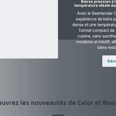
Bières pression à 
température idéale da
Avec le Beertender 
expérience de bière 
dense et une températu
format compact de 5
cuisine, sans sacrifi
moderne et intuitif, e
bière rest
Déco
uvrez les nouveautés de Calor et Ro