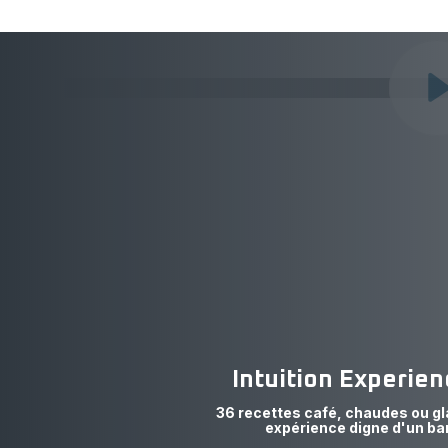
D
l
Nos Nouveautés
-
Découvrez les dernières
C
innovations Krups qui facilitent
d
votre quotidien
2
0
0
à
1
Intuition Experie
36 recettes café, chaudes ou gl
expérience digne d'un ba