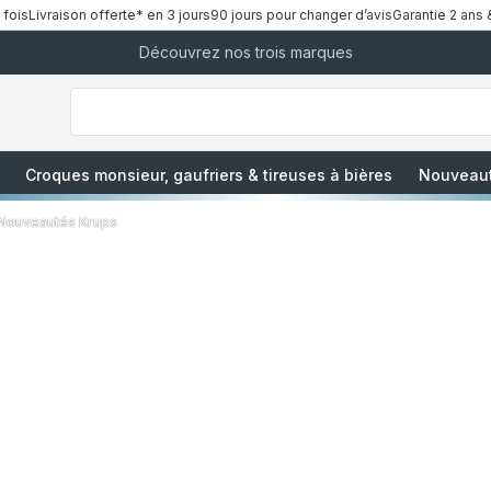
 fois
Livraison offerte* en 3 jours
90 jours pour changer d’avis
Garantie 2 ans 
Découvrez nos trois marques
["Que
recherchez-
vous
?","Aspirateurs
balais","Machines
à
Café
à
Croques monsieur, gaufriers & tireuses à bières
Nouveau
Grains","Centrales
Vapeurs","Sèche
Cheveux"]
Nouveautés Krups