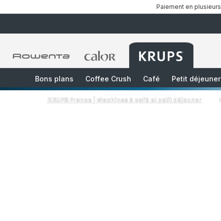
Paiement en plusieurs
Accueil
Accueil
Accueil
Rowenta
Rowenta
Rowenta
Bons plans
Coffee Crush
Café
Petit déjeuner
KRUPS France | Machines à café et petit déjeuner