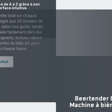
é de A à Z grâce à son
erface intuitive.
rôle total sur chaque
tégré aux 30 niveaux de
 selon vos goûts, tandis
uide facilement dans les
igeants, la buse vapeur
rtes du latte art, pour
 à chaque tasse.
oduit
Beertender 
Machine à biè