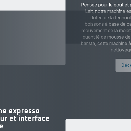
Pensée pour le goût et p
Lait, notre machine 
dotée de la techno
boissons à base de caf
mouvement de la molette.
quantité de mousse de l
barista, cette machine 
nettoyag
Déco
ne expresso
r et interface
ve