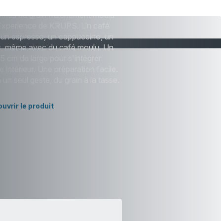
ômes du grain fraîchement moulu
Experience de KRUPS. Un café
un espresso, un cappuccino, un
us, même avec du café moulu. Un
5 cm de large pour s'intégrer
 intérieur. Une préparation facile.
n seul geste, du grain à la tasse.​
uvrir le produit