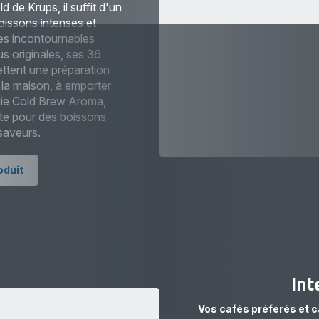
 de Krups, il suffit d'un
oissons intenses et
des incontournables
us originales, ses 36
ttent une préparation
 la maison, à emporter
ogie Cold Brew Aroma,
ite pour des boissons
saveurs.
oduit
Int
Vos cafés préférés et 