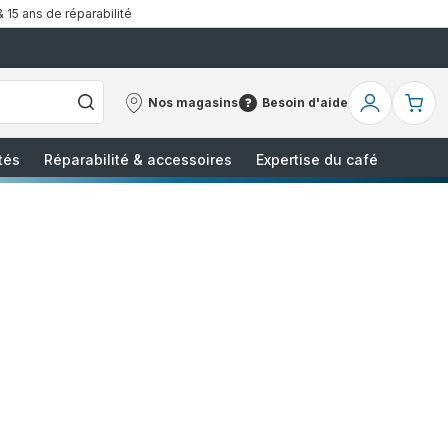
& 15 ans de réparabilité
Nos magasins
Besoin d'aide
Nos
Besoin
Mon
Mo
magasins
d'aide
compte
pa
tés
Réparabilité & accessoires
Expertise du café