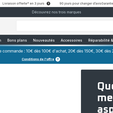
Livraison offerte* en 3 jours
90 jours pour changer d’avis
Garantie
Découvrez nos trois marques
["Que
recherchez-
vous
?","Aspirateurs
balais","Machines
à
Café
à
n
Bons plans
Nouveautés
Accessoires
Réparabilité
Grains","Centrales
Vapeurs","Sèche
Cheveux"]
ère commande : 10€ dès 100€ d'achat, 20€ dès 150€, 30€ dès 
Conditions de l'offre
Que
me
asp