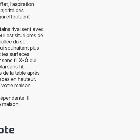
et, l’aspiration
ajorité des
qui effectuent
tains rivalisent avec
ur est situé près de
collée du sol.
qui souhaitent plus
ites surfaces.
 sans fil
X-Ô
qui
ai sans fil.
es de la table après
faces en hauteur.
r votre maison
dépendante. Il
ne maison.
pte