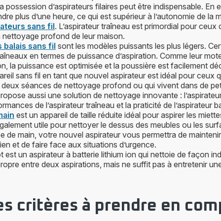
 possession d’aspirateurs filaires peut être indispensable. En eff
ndre plus d’une heure, ce qui est supérieur à l’autonomie de la m
ateurs sans fil
. L’aspirateur traîneau est primordial pour ceux 
n nettoyage profond de leur maison.
 balais sans fil
sont les modèles puissants les plus légers. Cer
traîneaux en termes de puissance d’aspiration. Comme leur mote
ion, la puissance est optimisée et la poussière est facilement dé
reil sans fil en tant que nouvel aspirateur est idéal pour ceux 
e deux séances de nettoyage profond ou qui vivent dans de pet
pose aussi une solution de nettoyage innovante : l’aspirateur
rmances de l’aspirateur traîneau et la praticité de l’aspirateur bal
main
est un appareil de taille réduite idéal pour aspirer les miett
 également utile pour nettoyer le dessus des meubles ou les sur
e de main, votre nouvel aspirateur vous permettra de mainteni
ien et de faire face aux situations d’urgence.
t est un aspirateur à batterie lithium ion qui nettoie de façon in
propre entre deux aspirations, mais ne suffit pas à entretenir u
es critères à prendre en com