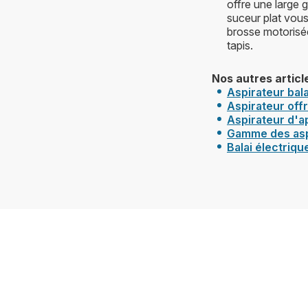
offre une large 
suceur plat vous
brosse motorisée
tapis.
Nos autres articl
Aspirateur bala
Aspirateur off
Aspirateur d
'a
Gamme des asp
Balai électriqu