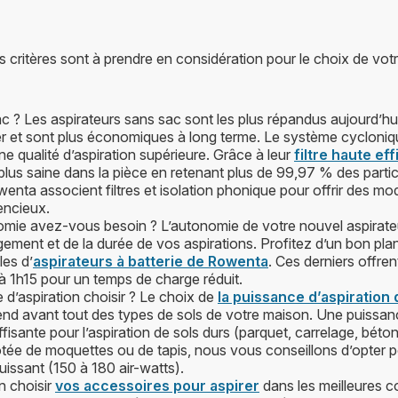
critères sont à prendre en considération pour le choix de votr
 ? Les aspirateurs sans sac sont les plus répandus aujourd’hui.
er et sont plus économiques à long terme. Le système cycloniq
ne qualité d’aspiration supérieure. Grâce à leur
filtre haute eff
r plus saine dans la pièce en retenant plus de 99,97 % des parti
enta associent filtres et isolation phonique pour offrir des mo
lencieux.
omie avez-vous besoin ? L’autonomie de votre nouvel aspirate
logement et de la durée de vos aspirations. Profitez d’un bon pla
es d’
aspirateurs à batterie de Rowenta
. Ces derniers offre
 à 1h15 pour un temps de charge réduit.
 d’aspiration choisir ? Le choix de
la puissance d’aspiration
nd avant tout des types de sols de votre maison. Une puiss
ffisante pour l’aspiration de sols durs (parquet, carrelage, béton,
otée de moquettes ou de tapis, nous vous conseillons d’opter 
uissant (150 à 180 air-watts).
n choisir
vos accessoires pour aspirer
dans les meilleures 