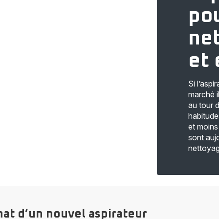
po
net
et 
Si l’aspi
marché i
au tour 
habitude
et moins
sont aujo
nettoyag
hat d’un nouvel aspirateur