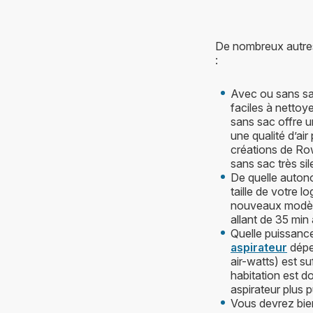
De nombreux autres 
:
Avec ou sans sac
faciles à nettoy
sans sac offre u
une qualité d’ai
créations de Row
sans sac très si
De quelle auton
taille de votre 
nouveaux modèl
allant de 35 min
Quelle puissance
aspirateur
dépe
air-watts) est su
habitation est d
aspirateur plus p
Vous devrez bie