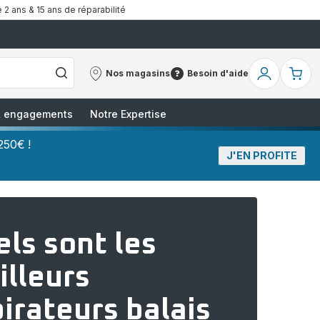
 2 ans & 15 ans de réparabilité
Nos magasins
Besoin d'aide
Nos
Besoin
Mon
Mo
magasins
d'aide
compte
pa
 & engagements
Notre Expertise
250€ !
J'EN PROFITE
ls sont les
illeurs
irateurs balais