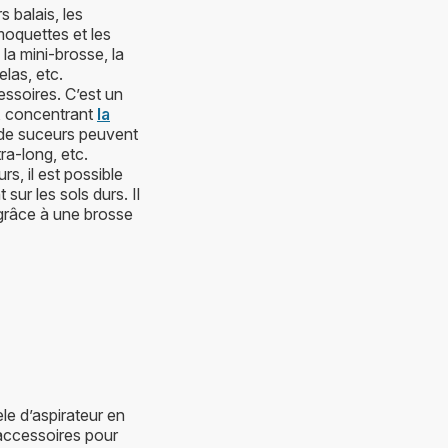
 balais, les
moquettes et les
la mini-brosse, la
elas, etc.
ssoires. C’est un
ns, concentrant
la
s de suceurs peuvent
tra-long, etc.
s, il est possible
sur les sols durs. Il
 grâce à une brosse
èle d’aspirateur en
 accessoires pour