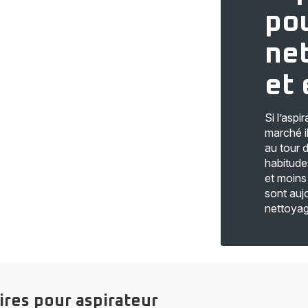
po
net
et 
Si l’aspi
marché i
au tour 
habitude
et moins
sont aujo
nettoyag
ires pour aspirateur