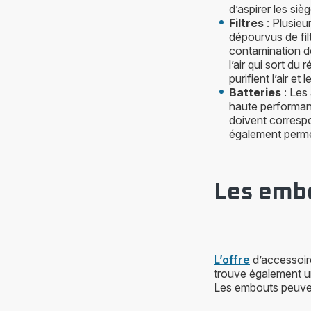
d’aspirer les siè
Filtres
: Plusieu
dépourvus de filtr
contamination de 
l’air qui sort du 
purifient l’air e
Batteries
: Les
haute performanc
doivent correspo
également perme
Les embo
L’offre
d’accessoire
trouve également un
Les embouts peuvent