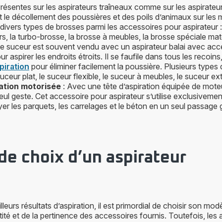
résentes sur les aspirateurs traîneaux comme sur les aspirateurs
nt le décollement des poussières et des poils d’animaux sur les 
 divers types de brosses parmi les accessoires pour aspirateur : 
rs, la turbo-brosse, la brosse à meubles, la brosse spéciale mat
Le suceur est souvent vendu avec un aspirateur balai avec acce
our aspirer les endroits étroits. Il se faufile dans tous les recoi
piration
pour éliminer facilement la poussière. Plusieurs type
 suceur plat, le suceur flexible, le suceur à meubles, le suceur ex
ration motorisée
: Avec une tête d’aspiration équipée de moteur
eul geste. Cet accessoire pour aspirateur s’utilise exclusivement 
er les parquets, les carrelages et le béton en un seul passage
 de choix d’un aspirateur
lleurs résultats d’aspiration, il est primordial de choisir son mod
tité et de la pertinence des accessoires fournis. Toutefois, les