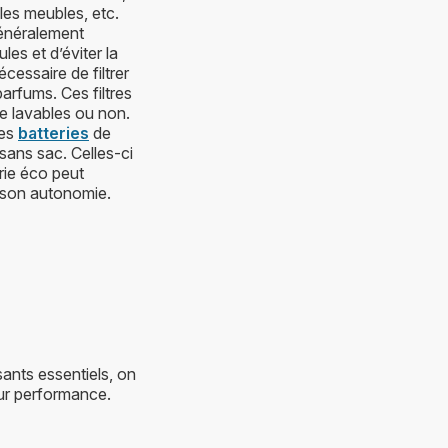
 les meubles, etc.
 généralement
ules et d’éviter la
cessaire de filtrer
arfums. Ces filtres
tre lavables ou non.
Des
batteries
de
sans sac. Celles-ci
rie éco peut
 son autonomie.
sants essentiels, on
eur performance.