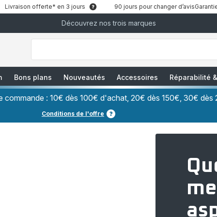
Livraison offerte* en 3 jours
90 jours pour changer d’avis
Garantie
Découvrez nos trois marques
["Que
recherchez-
vous
?","Aspirateurs
balais","Machines
à
Café
à
n
Bons plans
Nouveautés
Accessoires
Réparabilité
Grains","Centrales
Vapeurs","Sèche
Cheveux"]
ère commande : 10€ dès 100€ d'achat, 20€ dès 150€, 30€ dès 
Conditions de l'offre
Que
me
asp