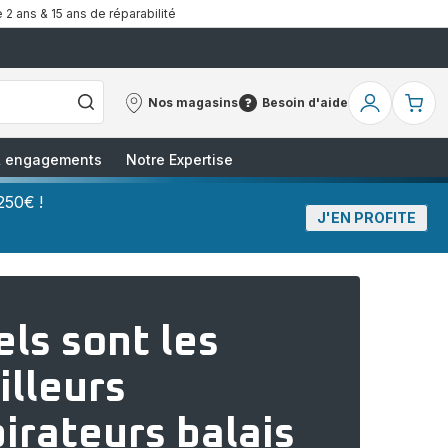
 2 ans & 15 ans de réparabilité
Nos magasins
Besoin d'aide
Nos
Besoin
Mon
Mo
magasins
d'aide
compte
pa
 & engagements
Notre Expertise
250€ !
J'EN PROFITE
ls sont les
illeurs
irateurs balais