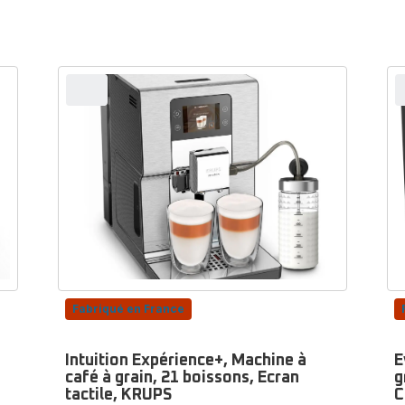
Fabriqué en France
Intuition Expérience+, Machine à
E
café à grain, 21 boissons, Ecran
g
tactile, KRUPS
C
Note
No