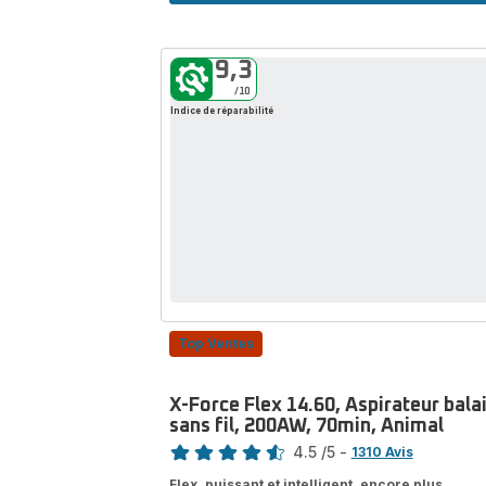
Neo,
Aspirateur
balai
9,3
sans
/10
fil,
Indice de réparabilité
150AW,
60
min,
Animal
Top Ventes
X-Force Flex 14.60, Aspirateur bala
sans fil, 200AW, 70min, Animal
Note
4.5
/5
-
1310 Avis
ratings.4.5
Flex, puissant et intelligent, encore plus