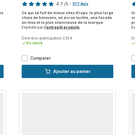
4.7
/5
-
577 Avis
ratings.4.7
ra
ns
Ce qui se fait de mieux chez Krups: le plus large
U
choix de boissons, un écran tactile, une facade
v
en inox et la plus silencieuse de la marque
po
Expédié par
l’entrepôt produits
E
Dont éco-participation 2,10 €
Do
En stock
Intuition
Comparer
Expérience+,
Machine
Ajouter au panier
à
café
à
grain,
21
boissons,
Ecran
tactile,
KRUPS