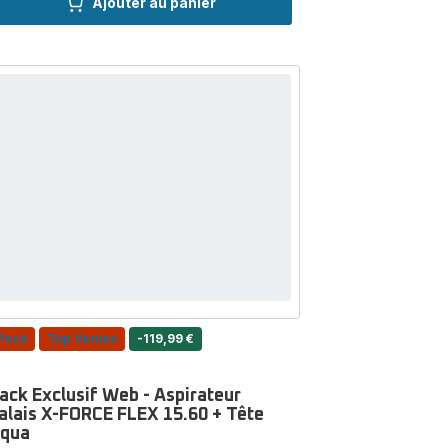
Ajouter au panier
à
café
à
grain,
15
boissons,
Ecran
tactile,
KRUPS
Pack
Top Ventes
-119,99 €
ack Exclusif Web - Aspirateur
alais X-FORCE FLEX 15.60 + Tête
qua
te