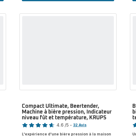
Compact Ultimate, Beertender,
B
Machine à bière pression, Indicateur
b
i
niveau fût et température, KRUPS
t
Note
No
4.6
/5
-
32 Avis
ratings.4.6
ra
L'expérience d'une bière pression à la maison
U