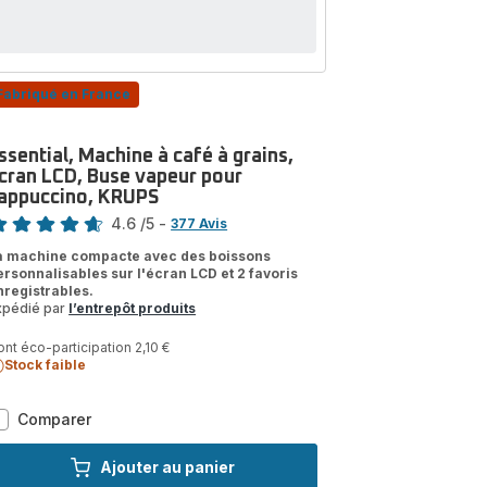
Fabriqué en France
ssential, Machine à café à grains,
cran LCD, Buse vapeur pour
appuccino, KRUPS
te
4.6
/5
-
377 Avis
tings.4.6
a machine compacte avec des boissons
ersonnalisables sur l'écran LCD et 2 favoris
nregistrables.
xpédié par
l’entrepôt produits
nt éco-participation 2,10 €
Stock faible
Essential,
Comparer
Machine
à
Ajouter au panier
café