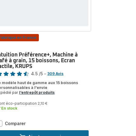
à
lait,
KRUPS
Fabriqué en France
ntuition Préférence+, Machine à
afé à grain, 15 boissons, Ecran
actile, KRUPS
te
4.5
/5
-
309 Avis
tings.4.5
e modèle haut de gamme aux 15 boissons
ersonnalisables à l'envie
xpédié par
l’entrepôt produits
nt éco-participation 2,10 €
En stock
Intuition
Comparer
Préférence+,
Machine