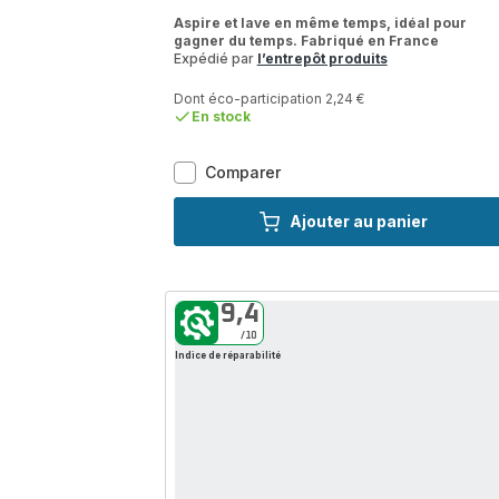
ratings.4.6
Aspire et lave en même temps, idéal pour
gagner du temps. Fabriqué en France
Expédié par
l’entrepôt produits
Dont éco-participation 2,24 €
En stock
X-
Comparer
Force
Flex
Ajouter au panier
13.60,
Aspirateur
balai
sans
9,4
fil,
/10
150
Indice de réparabilité
AW,
60
min,
Tête
aqua