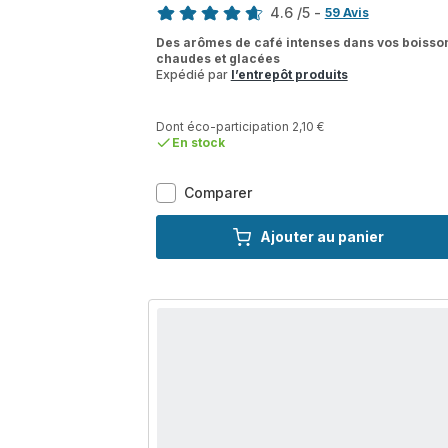
4.6
/5
-
59 Avis
ratings.4.6
Des arômes de café intenses dans vos boisso
chaudes et glacées
Expédié par
l’entrepôt produits
Dont éco-participation 2,10 €
En stock
Evidence
Comparer
Hot
&
Ajouter au panier
Cold,
Machine
expresso
automatique,
18 recettes
chaudes
et
froides,
KRUPS