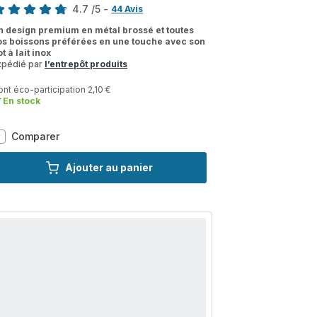
4.7
/5
-
44 Avis
tings.4.7
n design premium en métal brossé et toutes
os boissons préférées en une touche avec son
t à lait inox
xpédié par
l’entrepôt produits
nt éco-participation 2,10 €
En stock
Evidence,
Comparer
Krups,
Machine
Ajouter au panier
à
café
à
grains,
14
recettes
café
et
latte,
Carafe