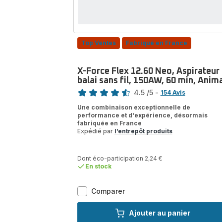
Top Ventes
Fabriqué en France
X-Force Flex 12.60 Neo, Aspirateur
balai sans fil, 150AW, 60 min, Anim
Note
4.5
/5
-
154 Avis
ratings.4.5
Une combinaison exceptionnelle de
performance et d'expérience, désormais
fabriquée en France
Expédié par
l’entrepôt produits
Dont éco-participation 2,24 €
En stock
X-
Comparer
Force
Flex
Ajouter au panier
12.60