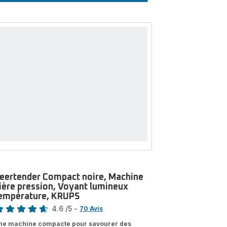
à
grains,
Ecran
LCD,
Buse
vapeur
pour
cappuccino,
KRUPS
eertender Compact noire, Machine
ière pression, Voyant lumineux
empérature, KRUPS
te
4.6
/5
-
70 Avis
tings.4.6
ne machine compacte pour savourer des