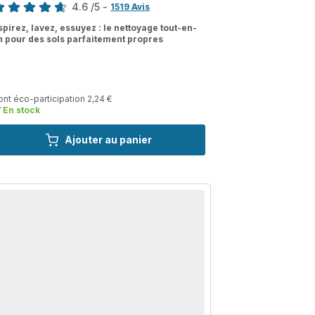
4.6
/5
-
1519 Avis
tings.4.6
spirez, lavez, essuyez : le nettoyage tout-en-
n pour des sols parfaitement propres
nt éco-participation 2,24 €
En stock
Ajouter au panier