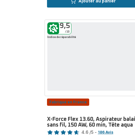
Ajouter au panier
Machine
à
café
à
9,5
grains,
/10
12
Indice de réparabilité
boissons,
Interface
tactile,
KRUPS
Fabriqué en France
X-Force Flex 13.60, Aspirateur bala
sans fil, 150 AW, 60 min, Tête aqua
Note
4.6
/5
-
186 Avis