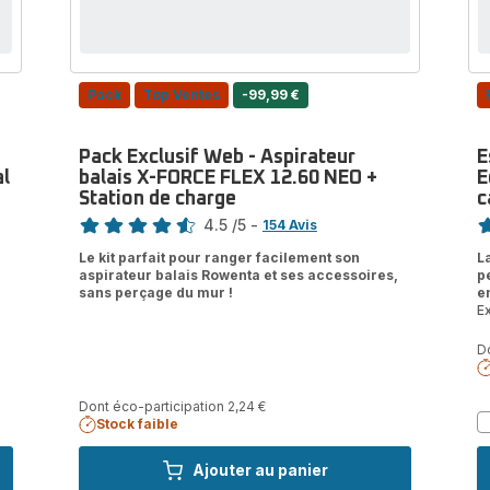
Pack
Top Ventes
-99,99 €
Pack Exclusif Web - Aspirateur
E
al
balais X-FORCE FLEX 12.60 NEO +
E
Station de charge
c
Note
No
4.5
/5
-
154 Avis
ratings.4.5
ra
Le kit parfait pour ranger facilement son
L
aspirateur balais Rowenta et ses accessoires,
p
sans perçage du mur !
e
E
Do
Dont éco-participation 2,24 €
Stock faible
Ajouter au panier