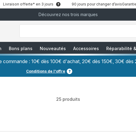
Livraison offerte* en 3 jours
90 jours pour changer d’avis
Garantie
Découvrez nos trois marques
["Que
recherchez-
vous
?","Aspirateurs
balais","Machines
à
Café
à
n
Bons plans
Nouveautés
Accessoires
Réparabilité
Grains","Centrales
Vapeurs","Sèche
Cheveux"]
ère commande : 10€ dès 100€ d'achat, 20€ dès 150€, 30€ dès 
Conditions de l'offre
25 produits