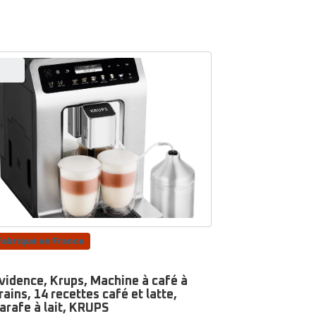
Fabriqué en France
vidence, Krups, Machine à café à
rains, 14 recettes café et latte,
arafe à lait, KRUPS
te