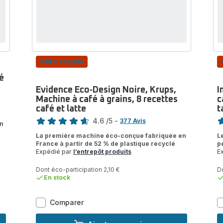
>30% recyclé
é
Evidence Eco‑Design Noire, Krups,
I
Machine à café à grains, 8 recettes
c
café et latte
t
Note
No
4.6
/5
-
377 Avis
on
ratings.4.6
ra
La première machine éco-conçue fabriquée en
L
France à partir de 52 % de plastique recyclé
p
Expédié par
l’entrepôt produits
E
Dont éco-participation 2,10 €
Do
En stock
Evidence
Comparer
Eco‑Design
Noire,