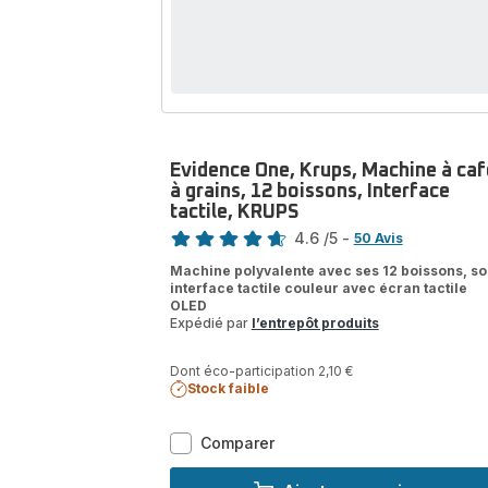
Evidence One, Krups, Machine à caf
à grains, 12 boissons, Interface
tactile, KRUPS
Note
4.6
/5
-
50 Avis
ratings.4.6
Machine polyvalente avec ses 12 boissons, s
interface tactile couleur avec écran tactile
OLED
Expédié par
l’entrepôt produits
Dont éco-participation 2,10 €
Stock faible
Evidence
Comparer
One,
Krups,