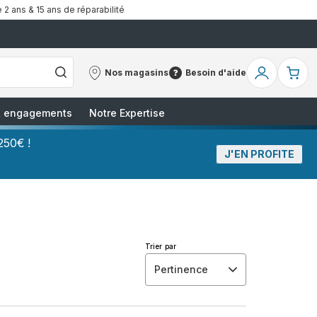
 2 ans & 15 ans de réparabilité
Nos magasins
Besoin d'aide
Nos
Besoin
Mon
Mo
magasins
d'aide
compte
pa
 & engagements
Notre Expertise
250€ !
J'EN PROFITE
Trier par
Pertinence