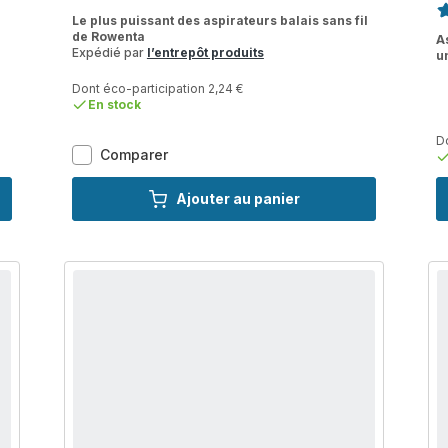
ratings.4.6
Le plus puissant des aspirateurs balais sans fil
ra
de Rowenta
A
Expédié par
l’entrepôt produits
u
Dont éco-participation 2,24 €
En stock
Do
X-
Comparer
Force
Flex
Ajouter au panier
15.60,
Aspirateur
balai
sans
fil,
230AW,
80min,
Animal