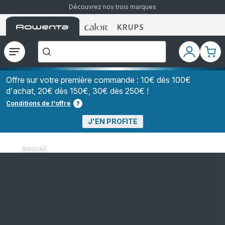
Découvrez nos trois marques
Accueil
Accueil
Accueil
["Que
Rowenta
Rowenta
Rowenta
recherchez-
vous
?","Aspirateurs
Ouvrir
Mon
Mon
balais","Machines
le
compte
pani
à
Café
menu
à
Offre sur votre première commande : 10€ dès 100€
Grains","Centrales
d'achat, 20€ dès 150€, 30€ dès 250€ !
Vapeurs","Sèche
Cheveux"]
Conditions de l'offre
J'EN PROFITE
Accueil