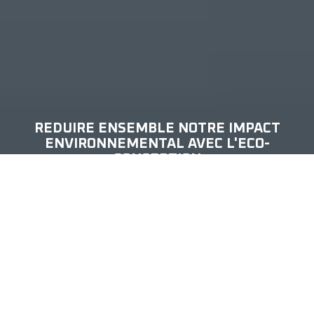
REDUIRE ENSEMBLE NOTRE IMPACT
ENVIRONNEMENTAL AVEC L'ECO-
CONCEPTION
Nos produits sont là pour vous accompagner au
quotidien et vous faciliter la vie, mais c'est un fait: ils
consomment ressources et énergie. Quand nous les
fabriquons et quand vous les utilisez. Découvrez ici
notre démarche d'éco-conception et comment nous
pouvons agir ensemble.
Nos produits sont là pour vous accompagner au
quotidien et vous faciliter la vie, mais c'est un fait: ils
consomment ressources et énergie quand nous les
fabriquons et quand vous les utilisez. Découvrez ici