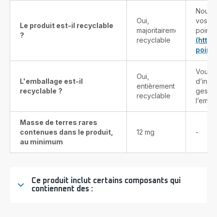
Nous v
Oui,
vos pr
Le produit est-il recyclable
majoritairement
points
?
recyclable
(http
point-
Vous t
Oui,
L'emballage est-il
d’info
entièrement
recyclable ?
gestes
recyclable
l’emba
Masse de terres rares
contenues dans le produit,
12 mg
-
au minimum
Ce produit inclut certains composants qui
contiennent des :