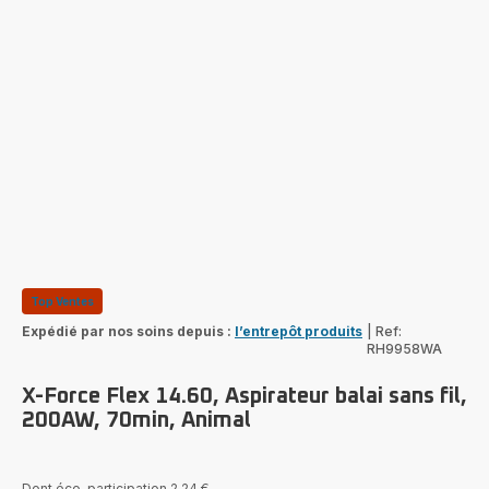
Top Ventes
Expédié par nos soins depuis :
l’entrepôt produits
|
Ref:
RH9958WA
X-Force Flex 14.60, Aspirateur balai sans fil,
200AW, 70min, Animal
Dont éco-participation 2,24 €