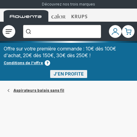
Découvrez nos trois marques
Accueil
Accueil
Accueil
["Que
Rowenta
Rowenta
Rowenta
recherchez-
vous
?","Aspirateurs
Ouvrir
Mon
Mon
balais","Machines
le
compte
pani
à
Café
menu
à
Offre sur votre première commande : 10€ dès 100€
Grains","Centrales
d'achat, 20€ dès 150€, 30€ dès 250€ !
Vapeurs","Sèche
Cheveux"]
Conditions de l'offre
J'EN PROFITE
Aspirateurs balais sans fil