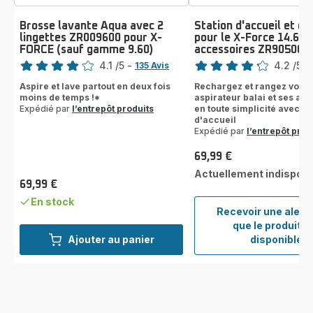
Brosse lavante Aqua avec 2
Station d'accueil et de
lingettes ZR009600 pour X-
pour le X-Force 14.60 
FORCE (sauf gamme 9.60)
accessoires ZR905003
Note
Note
4.1
/5
-
4.2
/5
-
135 Avis
ratings.4.1
ratings.4.2
Aspire et lave partout en deux fois
Rechargez et rangez votre
moins de temps !*
aspirateur balai et ses ac
Expédié par
l’entrepôt produits
en toute simplicité avec no
d'accueil
Expédié par
l’entrepôt prod
69,99 €
Prix
Actuellement indisponi
69,99 €
Prix
En stock
Recevoir une alert
que le produit e
Statio
Ajouter au panier
disponible
d'accu
et
de
charg
pour