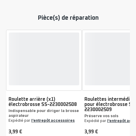
le
X-
Force
Pièce(s) de réparation
14.60
et
ses
acces
ZR90
Roulette arrière (x1)
Roulettes intermédiair
électrobrosse SS-2230002508
pour électrobrosse SS
2230002509
Indispensable pour diriger la brosse
aspirateur
Préserve vos sols
Expédié par
l’entrepôt accessoires
Expédié par
l’entrepôt acc
3,99 €
3,99 €
Prix
Prix