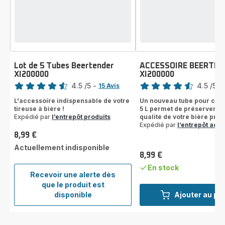
Lot de 5 Tubes Beertender
ACCESSOIRE BEERTE
XI200000
XI200000
Note
Note
4.5
/5
-
4.5
/5
-
15 Avis
ratings.4.5
ratings.4.5
L'accessoire indispensable de votre
Un nouveau tube pour chaq
tireuse à bière !
5 L permet de préserver le 
Expédié par
l’entrepôt produits
qualité de votre bière pres
Expédié par
l’entrepôt acc
8,99 €
Prix
Actuellement indisponible
8,99 €
Prix
En stock
Recevoir une alerte dès
que le produit est
Lot
disponible
Ajouter au pa
de
5
Tubes