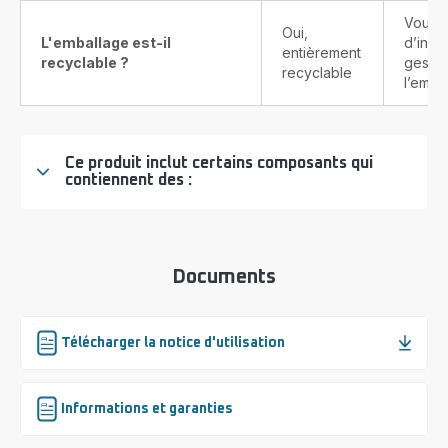
Vous t
Oui,
L'emballage est-il
d’info
entièrement
recyclable ?
gestes
recyclable
l’emba
Ce produit inclut certains composants qui
contiennent des :
Documents
Télécharger la notice d'utilisation
Informations et garanties