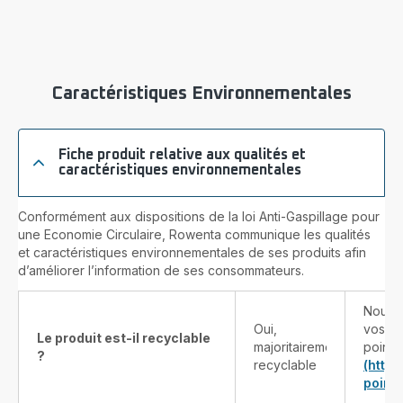
Beertender
XI200000
Caractéristiques Environnementales
Fiche produit relative aux qualités et
caractéristiques environnementales
Conformément aux dispositions de la loi Anti-Gaspillage pour
une Economie Circulaire, Rowenta communique les qualités
et caractéristiques environnementales de ses produits afin
d’améliorer l’information de ses consommateurs.
Nous v
Oui,
vos pr
Le produit est-il recyclable
majoritairement
points
?
recyclable
(http
point-