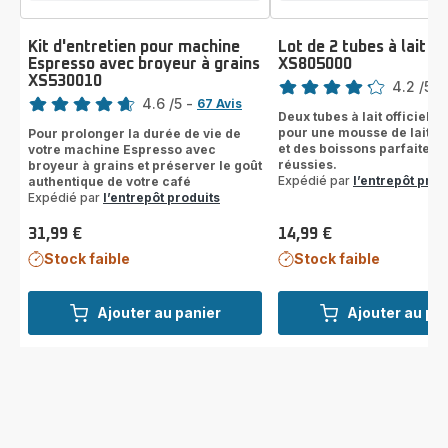
Kit d'entretien pour machine
Lot de 2 tubes à lait In
Espresso avec broyeur à grains
XS805000
Note
XS530010
Note
4.2
/5
-
4.6
/5
-
67 Avis
ratings.4.2
Deux tubes à lait officiels
ratings.4.6
pour une mousse de lait 
Pour prolonger la durée de vie de
et des boissons parfaitem
votre machine Espresso avec
réussies.
broyeur à grains et préserver le goût
Expédié par
l’entrepôt prod
authentique de votre café
Expédié par
l’entrepôt produits
31,99 €
14,99 €
Prix
Prix
Stock faible
Stock faible
Ajouter au panier
Ajouter au pa