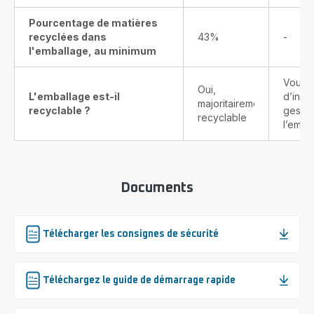
Pourcentage de matières
recyclées dans
43%
-
l'emballage, au minimum
Vous t
Oui,
L'emballage est-il
d’info
majoritairement
recyclable ?
gestes
recyclable
l’emba
Documents
Télécharger les consignes de sécurité
Téléchargez le guide de démarrage rapide