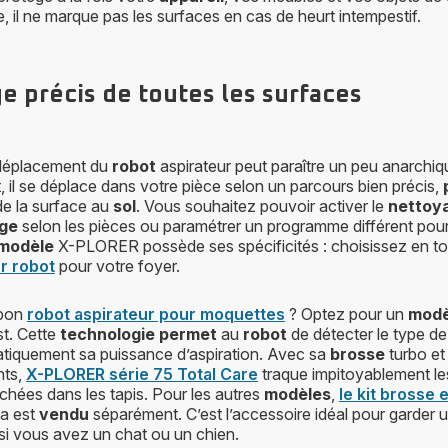
, il ne marque pas les surfaces en cas de heurt intempestif.
e précis de toutes les surfaces
 déplacement du
robot
aspirateur peut paraître un peu anarchiq
t, il se déplace dans votre pièce selon un parcours bien précis,
́ de la surface au
sol
. Vous souhaitez pouvoir activer le
nettoy
ge
selon les pièces ou paramétrer un programme différent pou
modèle
X-PLORER possède ses spécificités : choisissez en toute
ur robot
pour votre foyer.
 bon
robot aspirateur pour moquettes
? Optez pour un
mode
t. Cette
technologie permet
au
robot
de détecter le type d
atiquement sa puissance d’aspiration. Avec sa
brosse
turbo e
nts,
X-PLORER série 75 Total Care
traque impitoyablement l
ochées dans les tapis. Pour les autres
modèles
,
le kit brosse 
a est
vendu
séparément. C’est l’accessoire idéal pour garder
si vous avez un chat ou un chien.