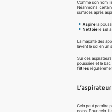
Comme son nom l’in
Néanmoins, certai
surfaces après asp
Aspire
la poussi
Nettoie
le
sol
à
La majorité des app
lavent le sol en un
Sur ces aspirateur
poussière et le bac
filtres
régulièremen
L’aspirateur
Cela peut paraître 
coins. Pour cela, il 