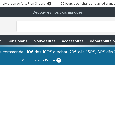
Livraison offerte* en 3 jours
90 jours pour changer d’avis
Garantie
Découvrez nos trois marques
["Que
recherchez-
vous
?","Aspirateurs
balais","Machines
à
Café
à
n
Bons plans
Nouveautés
Accessoires
Réparabilité
Grains","Centrales
Vapeurs","Sèche
Cheveux"]
ère commande : 10€ dès 100€ d'achat, 20€ dès 150€, 30€ dès 
Conditions de l'offre
es aspirateurs silencie
ombreux aspirateurs sont présents sur le marché, et tous poss
des caractéristiques différentes (poids, autonomie, capacité de