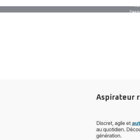
ré
l’as
reste
Aspirateur 
Discret, agile et
au
au quotidien. Déco
génération.