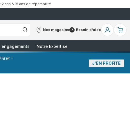
 2 ans & 15 ans de réparabilité
Nos magasins
Besoin d'aide
Nos
Besoin
Mon
Mo
magasins
d'aide
compte
pa
 & engagements
Notre Expertise
250€ !
J'EN PROFITE
ux
èdent
s