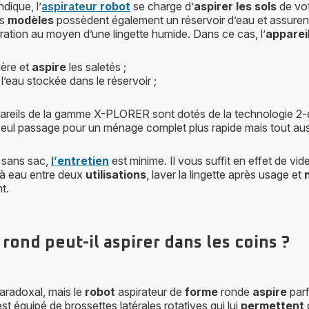
dique, l’
aspirateur
robot
se charge d’
aspirer les sols
de vot
ns
modèles
possèdent également un réservoir d’eau et assuren
iration au moyen d’une lingette humide. Dans ce cas, l’
apparei
ère et
aspire
les saletés ;
 l’eau stockée dans le réservoir ;
areils de la gamme X-PLORER sont dotés de la technologie 2-en-
 seul passage pour un ménage complet plus rapide mais tout aus
s sans sac,
l’
entretien
est minime. Il vous suffit en effet de vide
 à eau entre deux
utilisations
, laver la lingette après usage et
t.
 rond peut-il aspirer dans les coins ?
paradoxal, mais le
robot
aspirateur de
forme
ronde
aspire
parf
est équipé de brossettes latérales rotatives qui lui
permettent