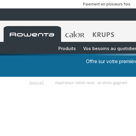
Paiement en plusieurs fois
Accueil
Accueil
Accueil
Rowenta
Rowenta
Rowenta
Produits
Vos besoins au quotidie
Offre sur votre premi
Accueil
Aspirateur robot rond : un choix gagnant
L
De n