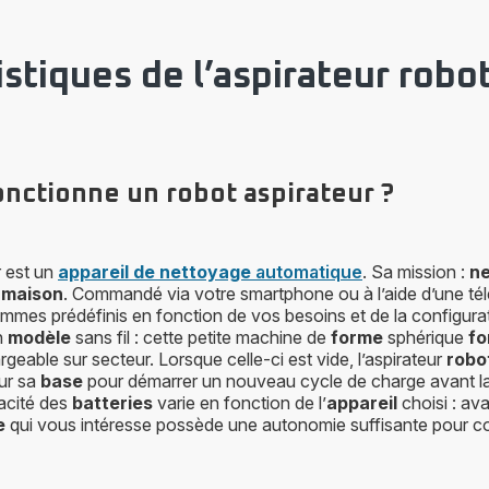
istiques de l’aspirateur robo
ctionne un robot aspirateur ?
r est un
appareil de nettoyage
automatique
. Sa mission :
ne
a
maison
. Commandé via votre smartphone ou à l’aide d’une té
mmes prédéfinis en fonction de vos besoins et de la configura
un
modèle
sans fil : cette petite machine de
forme
sphérique
fo
geable sur secteur. Lorsque celle-ci est vide, l’aspirateur
robo
ur sa
base
pour démarrer un nouveau cycle de charge avant l
cité des
batteries
varie en fonction de l’
appareil
choisi : av
e
qui vous intéresse possède une autonomie suffisante pour co