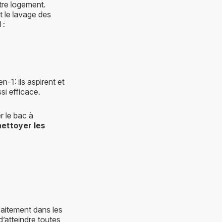
re logement.
t le lavage des
l
:
1: ils aspirent et
si efficace.
r le bac à
nettoyer les
aitement dans les
d’atteindre toutes