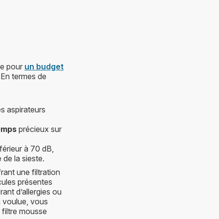
ble pour
un budget
. En termes de
es aspirateurs
emps
précieux sur
rieur à 70 dB,
 de la sieste.
ant une filtration
ules présentes
rant d’allergies ou
on voulue, vous
 filtre mousse