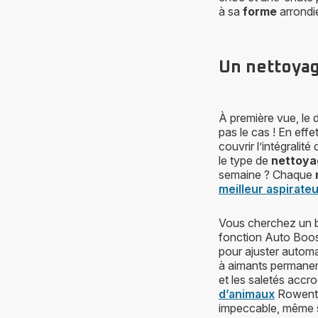
à sa
forme
arrondie
Un nettoyag
À première vue, le
pas le cas ! En effe
couvrir l’intégralite
le type de
nettoya
semaine ? Chaque
meilleur aspirate
Vous cherchez un
fonction Auto Boos
pour ajuster autom
à aimants permane
et les saletés accr
d’animaux
Rowent
impeccable, même 