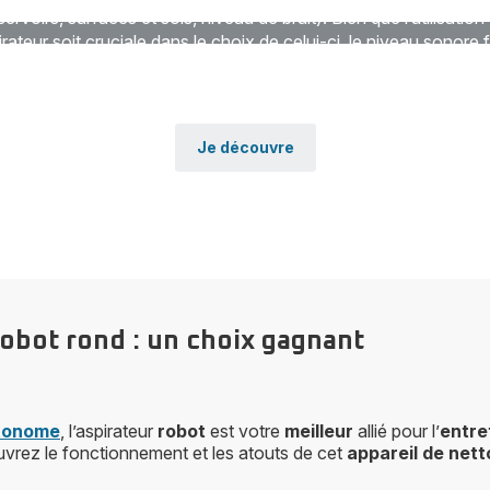
servoirs, surfaces et sols, niveau de bruit). Bien que l’utilisation
pirateur soit cruciale dans le choix de celui-ci, le niveau sonore f
 une qualité parmi les plus recherchées dans les comparaisons
les modèles.
Je découvre
robot rond : un choix gagnant
tonome
, l’aspirateur
robot
est votre
meilleur
allié pour l’
entre
uvrez le fonctionnement et les atouts de cet
appareil de net