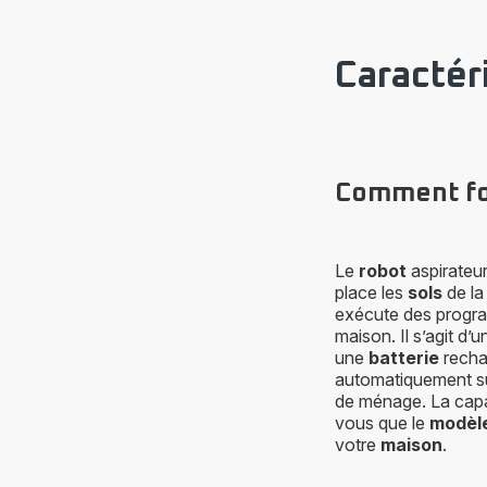
Caractér
Comment fon
Le
robot
aspirateu
place les
sols
de l
exécute des progra
maison. Il s’agit d’
une
batterie
rechar
automatiquement s
de ménage. La capa
vous que le
modèl
votre
maison
.