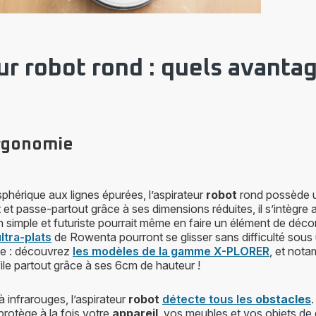
ur robot rond : quels avanta
ergonomie
phérique aux lignes épurées, l’aspirateur
robot
rond possède u
et passe-partout grâce à ses dimensions réduites, il s’intègre
n simple et futuriste pourrait même en faire un élément de décora
ltra-plats
de Rowenta pourront se glisser sans difficulté sou
ge : découvrez
les modèles de la gamme X-PLORER
, et nota
file partout grâce à ses 6cm de hauteur !
à infrarouges, l’aspirateur
robot
détecte tous les
obstacles
.
rotège à la fois votre
appareil
, vos meubles et vos objets de 