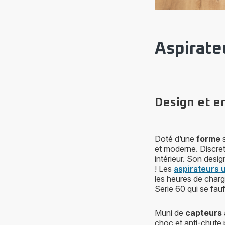
Aspirate
Design et 
Doté d’une
forme
s
et moderne. Discret 
intérieur. Son desig
! Les
aspirateurs u
les heures de char
Serie 60 qui se fau
Muni de
capteurs
choc et anti-chute p