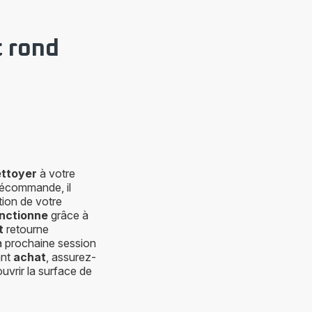
t rond
ttoyer
à votre
lécommande, il
tion de votre
nctionne
grâce à
t
retourne
a prochaine session
ant
achat
, assurez-
uvrir la surface de