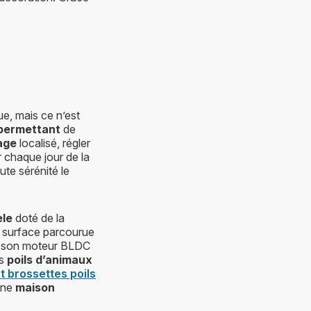
ue, mais ce n’est
permettant
de
age
localisé, régler
r chaque jour de la
 sérénité le
̀le
doté de la
e surface parcourue
t son moteur BLDC
es
poils d’animaux
et brossettes poils
 une
maison