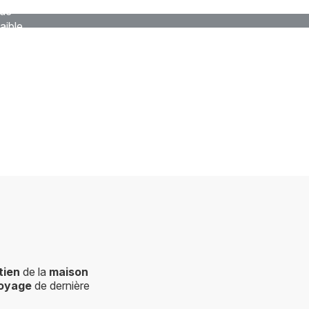
 de
aible
 entre
tien
de la
maison
toyage
de dernière