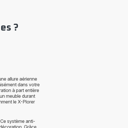
ges ?
ne allure aérienne
 aisément dans votre
tion à part entière
s un meuble durant
mment le X-Plorer
 Ce système anti-
décoration. Grâce