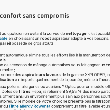
 confort sans compromis
 au quotidien en évitant la corvée de
nettoyage
, c’est possi
nable
en choisissant un
robot
aspirateur adapté à vos besoins
pareil
possède de gros atouts :
 automatique élimine tous les efforts liés à la manutention d
ais
;
n de scénarios de ménage automatisés vous fait gagner un
t
urnalier ;
u
sonore des
aspirateurs laveurs
de la gamme X-PLORER, infé
lisation
à n’importe quel moment de la journée, même à l’heure
aux pollens, allergènes ou acariens ? Optez pour un modèle offr
 Dotés de
filtres
Hepa, ils retiennent 99,98 % des micro partic
Ils offrent ainsi un environnement plus sain aux personnes souff
atoires. Si le modèle de votre choix ne présente pas la filtrati
er du
Filtre allergy Rowenta
comprenant un filtre lavable et un