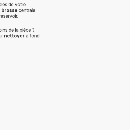
bles de votre
o
brosse
centrale
réservoir.
ins de la pièce ?
ur
nettoyer
à fond