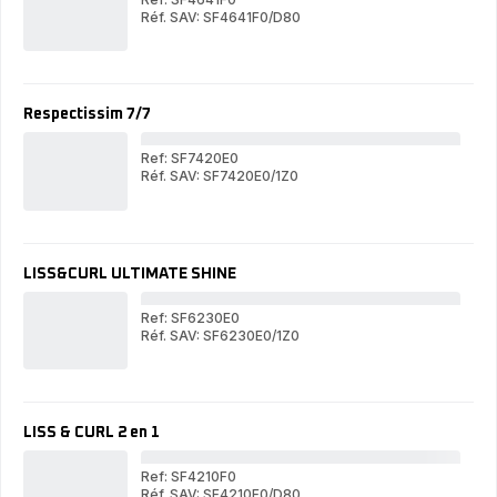
Réf. SAV: SF4641F0/D80
Gl
Glam
&
&
Shi
Shine,
Liss
Lisseur,
App
Appareil
2-
Respectissim 7/7
2-
en-
en-
1
1
pou
Ref: SF7420E0
pour
liss
Réf. SAV: SF7420E0/1Z0
lisser
Res
ou
Respectissim
ou
7/7
bou
7/7
boucler
les
les
che
cheveux
LISS&CURL ULTIMATE SHINE
Ref: SF6230E0
Réf. SAV: SF6230E0/1Z0
LI
LISS&CURL
UL
ULTIMATE
SH
SHINE
LISS & CURL 2 en 1
Ref: SF4210F0
Réf. SAV: SF4210F0/D80