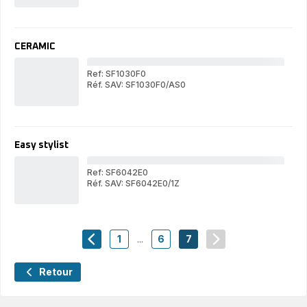
ST
STYLER
CERAMIC
Ref: SF1030F0
Réf. SAV: SF1030F0/AS0
CE
CERAMIC
Easy stylist
Ref: SF6042E0
Réf. SAV: SF6042E0/1Z
Eas
Easy
styl
stylist
1
...
6
7
navigation.pagination.actions.prev
-
-
-
navigation.paginat
navigation.pagination.a11y.page
navigation.pagination.a11y.pa
navigation.pagination.a
Retour