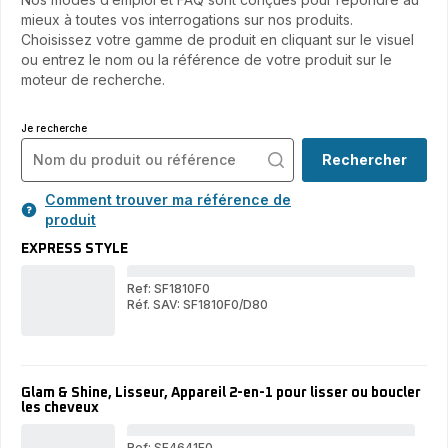
mieux à toutes vos interrogations sur nos produits.
Choisissez votre gamme de produit en cliquant sur le visuel
ou entrez le nom ou la référence de votre produit sur le
moteur de recherche.
Je recherche
Rechercher
Comment trouver ma référence de
produit
EXPRESS STYLE
Ref: SF1810F0
Réf. SAV: SF1810F0/D80
EX
EXPRESS
ST
STYLE
Glam & Shine, Lisseur, Appareil 2-en-1 pour lisser ou boucler
les cheveux
Ref: SF4641F0