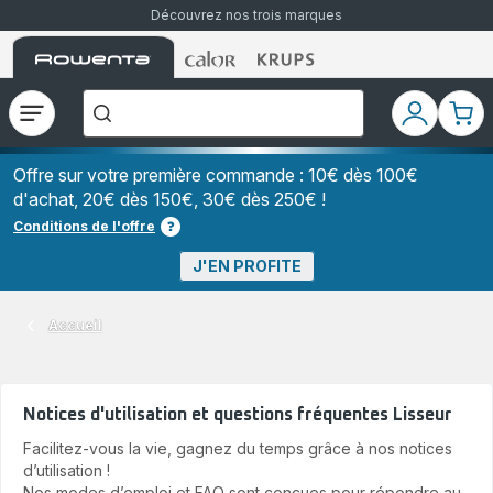
Découvrez nos trois marques
Accueil
Accueil
Accueil
["Que
Rowenta
Rowenta
Rowenta
recherchez-
vous
?","Aspirateurs
Ouvrir
Mon
Mon
balais","Machines
le
compte
pani
à
Café
menu
à
Offre sur votre première commande : 10€ dès 100€
Grains","Centrales
d'achat, 20€ dès 150€, 30€ dès 250€ !
Vapeurs","Sèche
Cheveux"]
Conditions de l'offre
J'EN PROFITE
Accueil
Notices d'utilisation et questions fréquentes Lisseur
Facilitez-vous la vie, gagnez du temps grâce à nos notices
d’utilisation !
Nos modes d’emploi et FAQ sont conçues pour répondre au