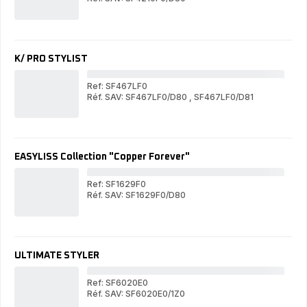
LIS
LISS
&
&
CU
CURL
2
2
en
en
1
K/ PRO STYLIST
1
Ref: SF467LF0
Réf. SAV: SF467LF0/D80
,
SF467LF0/D81
K/
K/
PR
PRO
ST
STYLIST
EASYLISS Collection "Copper Forever"
Ref: SF1629F0
Réf. SAV: SF1629F0/D80
EA
EASYLISS
Col
Collection
"Co
"Copper
For
Forever"
ULTIMATE STYLER
Ref: SF6020E0
Réf. SAV: SF6020E0/1Z0
UL
ULTIMATE