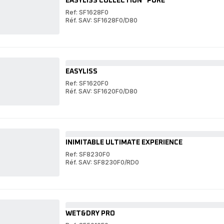
EASYLISS COLLECTION "PURE"
Ref: SF1628F0
Réf. SAV: SF1628F0/D80
EASYLISS
COLLECTION
EASYLISS
"PURE"
COLLECTION
"PURE"
EASYLISS
Ref: SF1620F0
Réf. SAV: SF1620F0/D80
EASYLISS
EASYLISS
INIMITABLE ULTIMATE EXPERIENCE
Ref: SF8230F0
Réf. SAV: SF8230F0/RD0
INIMITABLE
ULTIMATE
INIMITABLE
EXPERIENCE
ULTIMATE
EXPERIENCE
WET&DRY PRO