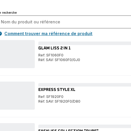
e recherche
Comment trouver ma référence de produit
GLAM LISS 2 IN 1
Ref: SF1060F0
Réf. SAV: SF1060F0/GJ0
GLAM
LISS
GLAM
2
LISS
IN
2
1
IN
1
EXPRESS STYLE XL
Ref: SF1920F0
Réf. SAV: SF1920F0/D80
EXPRESS
STYLE
EXPRESS
XL
STYLE
XL