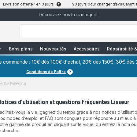
Livraison offerte* en 3 jours
90 jours pour changer d’avis
Garantie
Découvrez nos trois marques
["Que
recherchez-
vous
?","Aspirateurs
balais","Machines
à
Café
à
n
Bons plans
Nouveautés
Accessoires
Réparabilité
Grains","Centrales
Vapeurs","Sèche
Cheveux"]
ère commande : 10€ dès 100€ d'achat, 20€ dès 150€, 30€ dès 
Conditions de l'offre
oduits Rowenta
otices d'utilisation et questions fréquentes Lisseur
acilitez-vous la vie, gagnez du temps grâce à nos notices d’utilisatio
os modes d’emploi et FAQ sont conçues pour répondre au mieux à to
otre gamme de produit en cliquant sur le visuel ou entrez le nom ou
echerche.