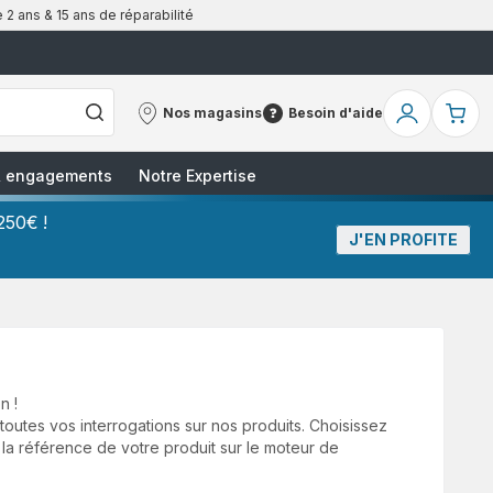
 2 ans & 15 ans de réparabilité
Nos magasins
Besoin d'aide
Nos
Besoin
Mon
Mo
magasins
d'aide
compte
pa
 & engagements
Notre Expertise
250€ !
J'EN PROFITE
n !
utes vos interrogations sur nos produits. Choisissez
 la référence de votre produit sur le moteur de