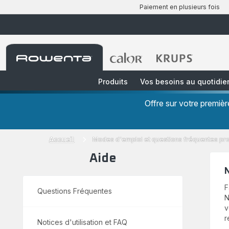
Paiement en plusieurs fois
Accueil
Accueil
Accueil
Rowenta
Rowenta
Rowenta
Produits
Vos besoins au quotidie
Offre sur votre premi
Accueil
Modes d'emploi et questions fréquentes pr
Aide
N
F
Questions Fréquentes
N
v
r
Notices d'utilisation et FAQ