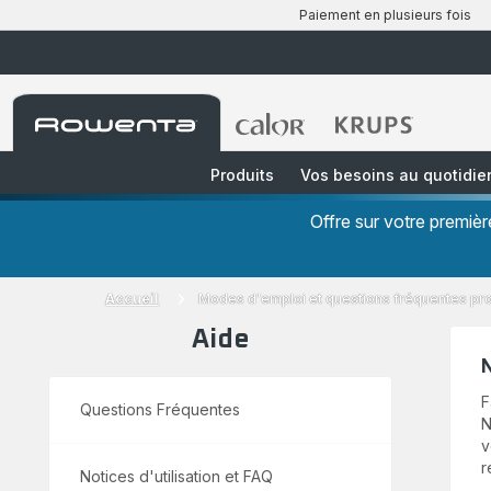
Paiement en plusieurs fois
Accueil
Accueil
Accueil
Rowenta
Rowenta
Rowenta
Produits
Vos besoins au quotidie
Offre sur votre premi
Accueil
Modes d'emploi et questions fréquentes pr
Aide
N
F
Questions Fréquentes
N
v
r
Notices d'utilisation et FAQ