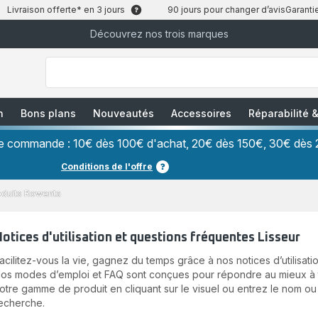
Livraison offerte* en 3 jours
90 jours pour changer d’avis
Garantie
Découvrez nos trois marques
["Que
recherchez-
vous
?","Aspirateurs
balais","Machines
à
Café
à
n
Bons plans
Nouveautés
Accessoires
Réparabilité
Grains","Centrales
Vapeurs","Sèche
Cheveux"]
ère commande : 10€ dès 100€ d'achat, 20€ dès 150€, 30€ dès 
Conditions de l'offre
oduits Rowenta
otices d'utilisation et questions fréquentes Lisseur
acilitez-vous la vie, gagnez du temps grâce à nos notices d’utilisatio
os modes d’emploi et FAQ sont conçues pour répondre au mieux à to
otre gamme de produit en cliquant sur le visuel ou entrez le nom ou
echerche.