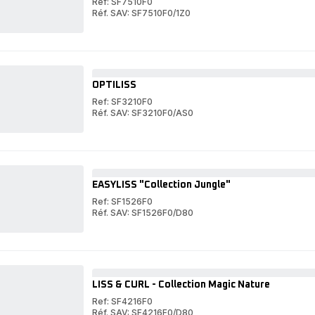
Ref: SF7510F0
Réf. SAV: SF7510F0/1Z0
PREMIUM
CARE
PREMIUM
BRUSH&STRAIGHT
CARE
BRUSH&STRAIGHT
OPTILISS
Ref: SF3210F0
Réf. SAV: SF3210F0/AS0
OPTILISS
OPTILISS
EASYLISS "Collection Jungle"
Ref: SF1526F0
Réf. SAV: SF1526F0/D80
EASYLISS
"Collection
EASYLISS
Jungle"
"Collection
Jungle"
LISS & CURL - Collection Magic Nature
Ref: SF4216F0
Réf. SAV: SF4216F0/D80