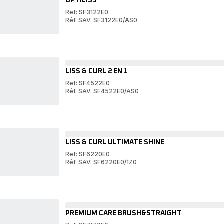
OPTILISS
Ref: SF3122E0
Réf. SAV: SF3122E0/AS0
OPTILISS
OPTILISS
LISS & CURL 2 EN 1
Ref: SF4522E0
Réf. SAV: SF4522E0/AS0
LISS
&
LISS
CURL
&
2
CURL
EN
2
1
EN
LISS & CURL ULTIMATE SHINE
1
Ref: SF6220E0
Réf. SAV: SF6220E0/1Z0
LISS
&
LISS
CURL
&
ULTIMATE
CURL
SHINE
ULTIMATE
SHINE
PREMIUM CARE BRUSH&STRAIGHT