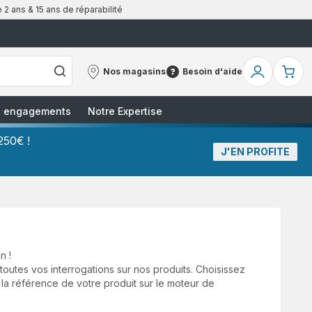
 2 ans & 15 ans de réparabilité
Nos magasins
Besoin d'aide
Nos
Besoin
Mon
Mo
magasins
d'aide
compte
pa
 & engagements
Notre Expertise
250€ !
J'EN PROFITE
n !
utes vos interrogations sur nos produits. Choisissez
 la référence de votre produit sur le moteur de