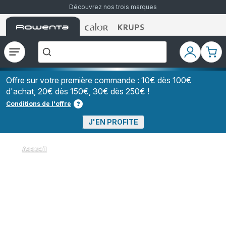
Découvrez nos trois marques
Accueil
Accueil
Accueil
["Que
Rowenta
Rowenta
Rowenta
recherchez-
vous
?","Aspirateurs
Ouvrir
Mon
Mon
balais","Machines
le
compte
pani
à
Café
menu
à
Offre sur votre première commande : 10€ dès 100€
Grains","Centrales
d'achat, 20€ dès 150€, 30€ dès 250€ !
Vapeurs","Sèche
Cheveux"]
Conditions de l'offre
J'EN PROFITE
Accueil