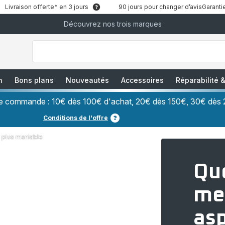
Livraison offerte* en 3 jours
90 jours pour changer d’avis
Garantie
Découvrez nos trois marques
["Que
recherchez-
vous
?","Aspirateurs
balais","Machines
à
Café
à
n
Bons plans
Nouveautés
Accessoires
Réparabilité
Grains","Centrales
Vapeurs","Sèche
Cheveux"]
ère commande : 10€ dès 100€ d'achat, 20€ dès 150€, 30€ dès 
Conditions de l'offre
et plus maniable
Que
me
asp