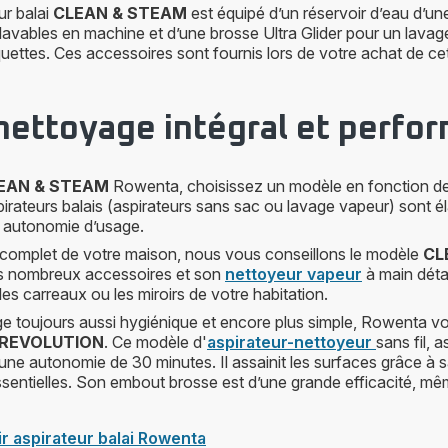
ur balai
CLEAN & STEAM
est équipé d’un réservoir d’eau d’un
s lavables en machine et d’une brosse Ultra Glider pour un lavag
uettes. Ces accessoires sont fournis lors de votre achat de cet
nettoyage intégral et perfo
EAN & STEAM
Rowenta, choisissez un modèle en fonction d
pirateurs balais (aspirateurs sans sac ou lavage vapeur) sont 
e autonomie d’usage.
complet de votre maison, nous vous conseillons le modèle
CL
es nombreux accessoires et son
nettoyeur vapeur
à main déta
 les carreaux ou les miroirs de votre habitation.
ge toujours aussi hygiénique et encore plus simple, Rowenta 
 REVOLUTION
. Ce modèle d'
aspirateur-nettoyeur
sans fil, 
ne autonomie de 30 minutes. Il assainit les surfaces grâce à 
essentielles. Son embout brosse est d’une grande efficacité, mêm
 aspirateur balai Rowenta