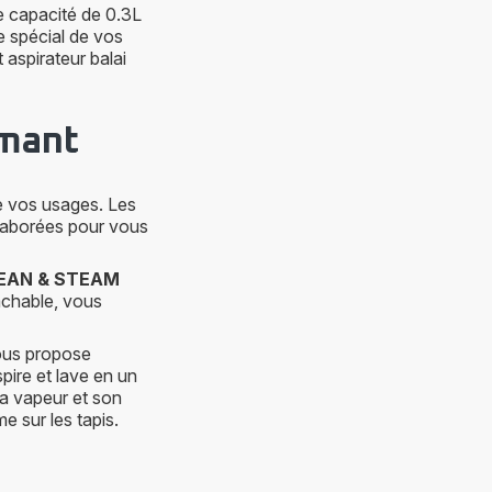
e capacité de 0.3L
e spécial de vos
 aspirateur balai
rmant
e vos usages. Les
élaborées pour vous
EAN & STEAM
chable, vous
vous propose
aspire et lave en un
sa vapeur et son
e sur les tapis.