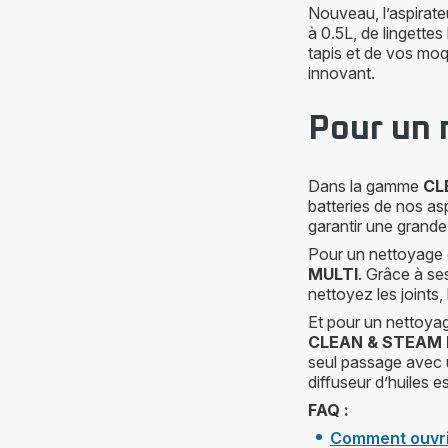
Nouveau, l’aspirate
à 0.5L, de lingette
tapis et de vos moq
innovant.
Pour un 
Dans la gamme
CL
batteries de nos as
garantir une grand
Pour un nettoyage 
MULTI
. Grâce à s
nettoyez les joints,
Et pour un nettoya
CLEAN & STEAM
seul passage avec u
diffuseur d’huiles 
FAQ :
Comment ouvrir