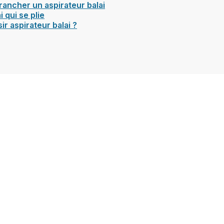
 brancher un aspirateur balai
i qui se plie
r aspirateur balai ?