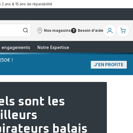
 2 ans & 15 ans de réparabilité
Nos magasins
Besoin d'aide
Nos
Besoin
Mon
Mo
magasins
d'aide
compte
pa
 & engagements
Notre Expertise
250€ !
J'EN PROFITE
ls sont les
illeurs
irateurs balais