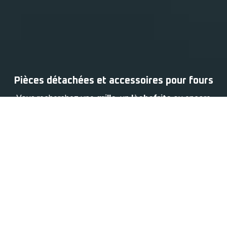
Pièces détachées et accessoires pour fours
Vous recherchez une
grille
, un
lèchefrite
ou encore
une
vitre arrière
pour votre modèle de
four Rowenta
? Vous êtes au bon endroit !
Trouvez l'accessoire ou la pièce de rechange pour votre
four en entrant sa référence dans la barre de recherche
ou en sélectionnant le modèle de votre appareil dans le
menu ci-dessous.
Passez commande en ligne et faites confiance à votre
marque.