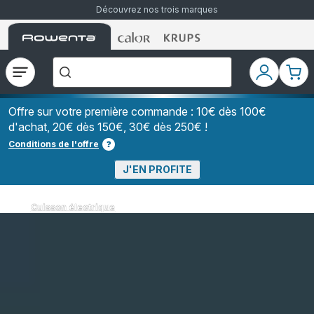
Découvrez nos trois marques
Accueil
Accueil
Accueil
["Que
Rowenta
Rowenta
Rowenta
recherchez-
vous
?","Aspirateurs
Ouvrir
Mon
Mon
balais","Machines
le
compte
pani
à
Café
menu
à
Offre sur votre première commande : 10€ dès 100€
Grains","Centrales
d'achat, 20€ dès 150€, 30€ dès 250€ !
Vapeurs","Sèche
Cheveux"]
Conditions de l'offre
J'EN PROFITE
Cuisson électrique