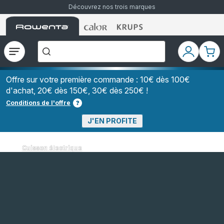
Découvrez nos trois marques
Accueil
Accueil
Accueil
["Que
Rowenta
Rowenta
Rowenta
recherchez-
vous
?","Aspirateurs
Ouvrir
Mon
Mon
balais","Machines
le
compte
pani
à
Café
menu
à
Offre sur votre première commande : 10€ dès 100€
Grains","Centrales
d'achat, 20€ dès 150€, 30€ dès 250€ !
Vapeurs","Sèche
Cheveux"]
Conditions de l'offre
J'EN PROFITE
Cuisson électrique