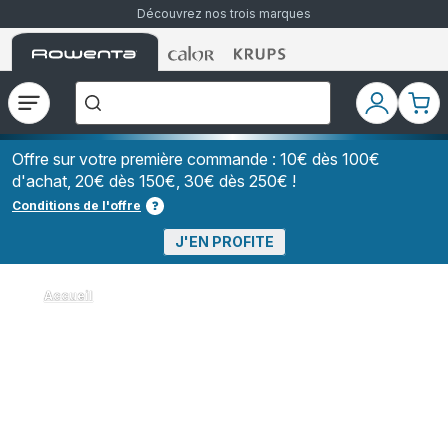
Découvrez nos trois marques
Accueil
Accueil
Accueil
["Que
Rowenta
Rowenta
Rowenta
recherchez-
vous
?","Aspirateurs
Ouvrir
Mon
Mon
balais","Machines
le
compte
pani
à
Café
menu
à
Offre sur votre première commande : 10€ dès 100€
Grains","Centrales
d'achat, 20€ dès 150€, 30€ dès 250€ !
Vapeurs","Sèche
Cheveux"]
Conditions de l'offre
J'EN PROFITE
Accueil