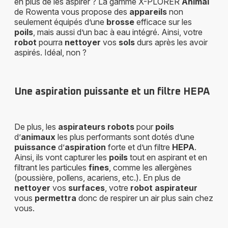
en plus de les aspirer ? La gamme X-PLORER
Animal
de Rowenta vous propose des
appareils
non
seulement équipés d’une
brosse
efficace sur les
poils
, mais aussi d’un bac à eau intégré. Ainsi, votre
robot
pourra
nettoyer
vos
sols
durs après les avoir
aspirés. Idéal, non ?
Une aspiration puissante et un filtre HEPA
De plus, les
aspirateurs robots
pour
poils
d’
animaux
les plus performants sont dotés d’une
puissance
d’
aspiration
forte et d’un filtre
HEPA
.
Ainsi, ils vont capturer les
poils
tout en aspirant et en
filtrant les particules
fines
, comme les allergènes
(poussière, pollens, acariens, etc.). En plus de
nettoyer
vos
surfaces
, votre
robot aspirateur
vous
permettra
donc de respirer un air plus sain chez
vous.