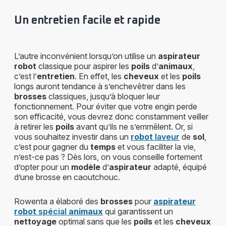
Un entretien facile et rapide
L’autre inconvénient lorsqu’on utilise un
aspirateur
robot
classique pour aspirer les
poils
d’
animaux
,
c’est l’
entretien
. En effet, les
cheveux
et les
poils
longs auront tendance à s’enchevêtrer dans les
brosses
classiques, jusqu’à bloquer leur
fonctionnement. Pour éviter que votre engin perde
son efficacité, vous devrez donc constamment veiller
à retirer les
poils
avant qu’ils ne s’emmêlent. Or, si
vous souhaitez investir dans un
robot
laveur
de
sol
,
c’est pour gagner du
temps
et vous faciliter la vie,
n’est-ce pas ? Dès lors, on vous conseille fortement
d’opter pour un
modèle
d’
aspirateur
adapté, équipé
d’une brosse en caoutchouc.
Rowenta a élaboré des
brosses
pour
aspirateur
robot
spécial
animaux
qui garantissent un
nettoyage
optimal sans que les
poils
et les
cheveux