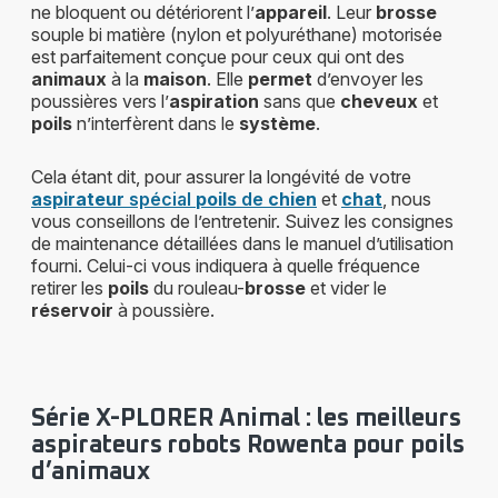
ne bloquent ou détériorent l’
appareil
. Leur
brosse
souple bi matière (nylon et polyuréthane) motorisée
est parfaitement conçue pour ceux qui ont des
animaux
à la
maison
. Elle
permet
d’envoyer les
poussières vers l’
aspiration
sans que
cheveux
et
poils
n’interfèrent dans le
système
.
Cela étant dit, pour assurer la longévité de votre
aspirateur
spécial
poils
de
chien
et
chat
, nous
vous conseillons de l’entretenir. Suivez les consignes
de maintenance détaillées dans le manuel d’utilisation
fourni. Celui-ci vous indiquera à quelle fréquence
retirer les
poils
du rouleau-
brosse
et vider le
réservoir
à poussière.
Série X-PLORER Animal : les meilleurs
aspirateurs robots Rowenta pour poils
d’animaux