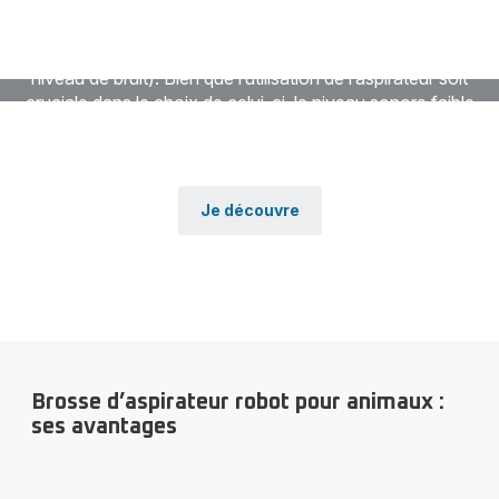
De nombreux aspirateurs sont présents sur le marché, et
tous possèdent des caractéristiques différentes (poids,
autonomie, capacité des réservoirs, surfaces et sols,
niveau de bruit). Bien que l’utilisation de l’aspirateur soit
cruciale dans le choix de celui-ci, le niveau sonore faible
reste une qualité parmi les plus recherchées dans les
comparaisons entre les modèles.
Je découvre
Brosse d’aspirateur robot pour animaux :
ses avantages