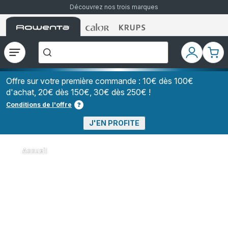
Découvrez nos trois marques
Accueil
Accueil
Accueil
["Que
Rowenta
Rowenta
Rowenta
recherchez-
vous
?","Aspirateurs
Ouvrir
Mon
Mon
balais","Machines
le
compte
pani
à
Café
menu
à
Offre sur votre première commande : 10€ dès 100€
Grains","Centrales
d'achat, 20€ dès 150€, 30€ dès 250€ !
Vapeurs","Sèche
Cheveux"]
Conditions de l'offre
J'EN PROFITE
Accueil
Les aspirateurs silencieux