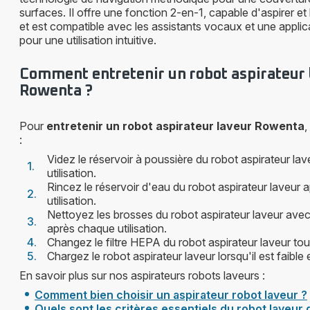
surfaces. Il offre une fonction 2-en-1, capable d'aspirer et 
et est compatible avec les assistants vocaux et une appli
pour une utilisation intuitive.
Comment entretenir un robot aspirateur 
Rowenta ?
Pour
entretenir un robot aspirateur laveur Rowenta
,
:
Videz le réservoir à poussière du robot aspirateur la
utilisation.
Rincez le réservoir d'eau du robot aspirateur laveur
utilisation.
Nettoyez les brosses du robot aspirateur laveur avec
après chaque utilisation.
Changez le filtre HEPA du robot aspirateur laveur tou
Chargez le robot aspirateur laveur lorsqu'il est faible 
En savoir plus sur nos aspirateurs robots laveurs :
Comment bien choisir un aspirateur robot laveur ?
Quels sont les critères essentiels du robot laveur 