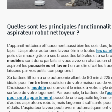
Quelles sont les principales fonctionnalit
aspirateur robot nettoyeur ?
L’appareil nettoiera efficacement aussi bien les sols durs, 
tapis. L’aspirateur autonome laveur élimine toutes
les sale
poils d’animaux grâce à ses brossettes latérales et à sa br
modèles
sont donc parfaits si vous avez un chat ou un chi
aspirent les
poussières et lavent
en un clin d'œil les tra
laissées par vos petits compagnons !
Sa batterie lithium a une autonomie allant de 90 min à 225
idéale pour l’
entretien
quotidien de votre maison ou de v
Choisissez le
modèle
qui convient le mieux à votre style de
surface de votre logement. Par exemple, la batterie de l’
as
pour petit appartement
possède une capacité légèrement
d’autres aspirateurs robots, mais largement suffisante pou
réduits. L’aspirateur laveur peut revenir automatiquement 