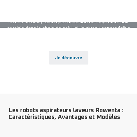
De nombreux aspirateurs sont présents sur le marché, et
tous possèdent des caractéristiques différentes (poids,
autonomie, capacité des réservoirs, surfaces et sols,
niveau de bruit). Bien que l’utilisation de l’aspirateur soit
cruciale dans le choix de celui-ci, le niveau sonore faible
reste une qualité parmi les plus recherchées dans les
comparaisons entre les modèles.
Je découvre
Les robots aspirateurs laveurs Rowenta :
Caractéristiques, Avantages et Modèles