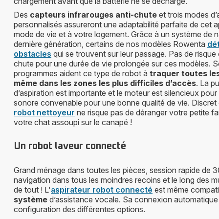
chargement avant que la batterie ne se décharge.
Des
capteurs infrarouges anti-chute
et trois modes d’
personnalisés assureront une adaptabilité parfaite de cet a
mode de vie et à votre logement. Grâce à un système de na
dernière génération, certains de nos modèles Rowenta
dét
obstacles
qui se trouvent sur leur passage. Pas de risque
chute pour une durée de vie prolongée sur ces modèles. Se
programmes aident ce type de robot à
traquer toutes le
même dans les zones les plus difficiles d’accès
. La p
d’aspiration est importante et le moteur est silencieux pou
sonore convenable pour une bonne qualité de vie. Discret e
robot nettoyeur
ne risque pas de déranger votre petite fami
votre chat assoupi sur le canapé !
Un robot laveur connecté
Grand ménage dans toutes les pièces, session rapide de 3
navigation dans tous les moindres recoins et le long des 
de tout ! L'
aspirateur robot connecté
est même compatib
système
d’assistance vocale. Sa connexion automatique à l
configuration des différentes options.