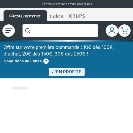
Découvrez nos trois marques
Accueil
Accueil
Accueil
["Que
Rowenta
Rowenta
Rowenta
recherchez-
vous
?","Aspirateurs
Ouvrir
Mon
Mon
balais","Machines
le
compte
pani
à
Café
menu
à
Offre sur votre première commande : 10€ dès 100€
Grains","Centrales
d'achat, 20€ dès 150€, 30€ dès 250€ !
Vapeurs","Sèche
Cheveux"]
Conditions de l'offre
J'EN PROFITE
Accueil
Les aspirateurs silencieux