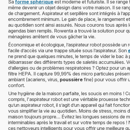
Sa
forme sphérique
est moderne et futuriste. Il se range
même devenir un objet design dans votre maison. Il se ran
de chargement. Aspirateur et serpillère sont intégrés à l’ap
encombrement minimum. Le gain de place, le rangement et
au quotidien sont ainsi assurés. Nous courons tous après
agendas bien remplis. Rowenta a trouvé la solution pour q
ménagères arrêtent de vous gâcher la vie.
Économique et écologique, l’aspirateur robot possède un r
facile d’accès via une trappe située sous l’aspirateur. Son
ne prend que quelques minutes, le temps de vider le bac à 
débarrasser des différents types de saletés accumulées. 
d’allergies ou de problèmes respiratoires ? Optez pour un a
filtre HEPA. Il capture 99,99% des micro particules présent
ambiant (acariens, virus,
poussière
fine) pour vous offri
confort.
Une hygiène de la maison parfaite, les soucis en moins ! 
compris, l'aspirateur robot est une véritable prouesse tech
qu’un aspirateur robot, il s’agit d’un appareil qui fait foncti
vous simplifier la vie au quotidien. Moins de stress, moins 
maison toujours propre… Évitez les longues sessions de 
interminables après le travail et sur votre temps de repos
ces nettoyeurs intelligents pour vous offrir une meilleure qu