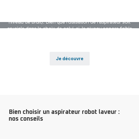
De nombreux aspirateurs sont présents sur le marché, et
tous possèdent des caractéristiques différentes (poids,
autonomie, capacité des réservoirs, surfaces et sols,
niveau de bruit). Bien que l’utilisation de l’aspirateur soit
cruciale dans le choix de celui-ci, le niveau sonore faible
reste une qualité parmi les plus recherchées dans les
comparaisons entre les modèles.
Je découvre
Bien choisir un aspirateur robot laveur :
nos conseils