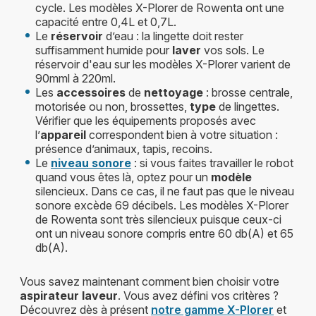
cycle. Les modèles X-Plorer de Rowenta ont une
capacité entre 0,4L et 0,7L.
Le
réservoir
d’eau : la lingette doit rester
suffisamment humide pour
laver
vos sols. Le
réservoir d'eau sur les modèles X-Plorer varient de
90mml à 220ml.
Les
accessoires
de
nettoyage
: brosse centrale,
motorisée ou non, brossettes,
type
de lingettes.
Vérifier que les équipements proposés avec
l’
appareil
correspondent bien à votre situation :
présence d’animaux, tapis, recoins.
Le
niveau sonore
: si vous faites travailler le robot
quand vous êtes là, optez pour un
modèle
silencieux. Dans ce cas, il ne faut pas que le niveau
sonore excède 69 décibels. Les modèles X-Plorer
de Rowenta sont très silencieux puisque ceux-ci
ont un niveau sonore compris entre 60 db(A) et 65
db(A).
Vous savez maintenant comment bien choisir votre
aspirateur laveur
. Vous avez défini vos critères ?
Découvrez dès à présent
notre gamme X-Plorer
et