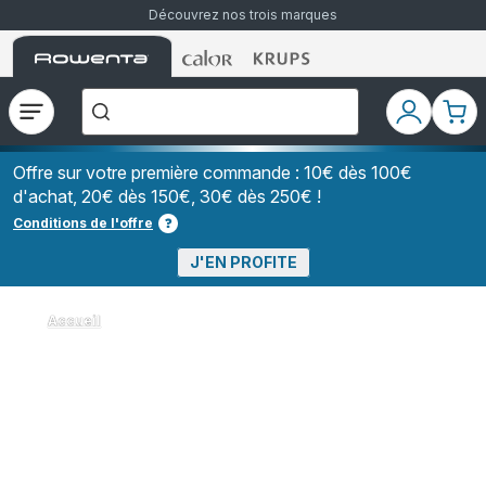
Découvrez nos trois marques
Accueil
Accueil
Accueil
["Que
Rowenta
Rowenta
Rowenta
recherchez-
vous
?","Aspirateurs
Ouvrir
Mon
Mon
balais","Machines
le
compte
pani
à
Café
menu
à
Offre sur votre première commande : 10€ dès 100€
Grains","Centrales
d'achat, 20€ dès 150€, 30€ dès 250€ !
Vapeurs","Sèche
Cheveux"]
Conditions de l'offre
J'EN PROFITE
Accueil
Les aspirateurs silencieux