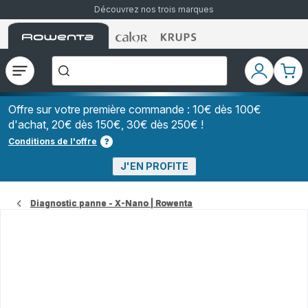
Découvrez nos trois marques
Accueil
Accueil
Accueil
["Que
Rowenta
Rowenta
Rowenta
recherchez-
vous
?","Aspirateurs
Ouvrir
Mon
Mon
balais","Machines
le
compte
pani
à
Café
menu
à
Offre sur votre première commande : 10€ dès 100€
Grains","Centrales
d'achat, 20€ dès 150€, 30€ dès 250€ !
Vapeurs","Sèche
Cheveux"]
Conditions de l'offre
J'EN PROFITE
Diagnostic panne - X-Nano | Rowenta