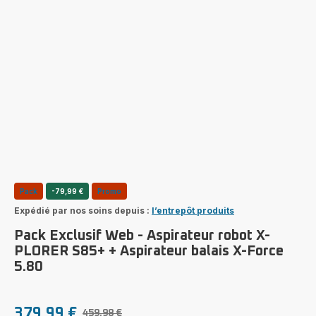
Pack
-79,99 €
Promo
Expédié par nos soins depuis :
l’entrepôt produits
Pack Exclusif Web - Aspirateur robot X-
PLORER S85+ + Aspirateur balais X-Force
5.80
379,99 €
459,98 €