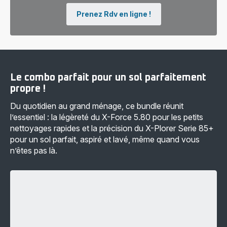
à
efficaces,
360°
150
Prenez Rdv en ligne !
-
W,
309,99 €
40
min
-
149,99 €
Le combo parfait pour un sol parfaitement
propre !
Du quotidien au grand ménage, ce bundle réunit
l’essentiel : la légèreté du X-Force 5.80 pour les petits
nettoyages rapides et la précision du X-Plorer Serie 85+
pour un sol parfait, aspiré et lavé, même quand vous
n’êtes pas là.