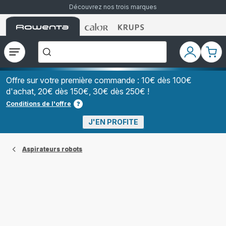
Découvrez nos trois marques
Accueil
Accueil
Accueil
["Que
Rowenta
Rowenta
Rowenta
recherchez-
vous
?","Aspirateurs
Ouvrir
Mon
Mon
balais","Machines
le
compte
pani
à
Café
menu
à
Offre sur votre première commande : 10€ dès 100€
Grains","Centrales
d'achat, 20€ dès 150€, 30€ dès 250€ !
Vapeurs","Sèche
Cheveux"]
Conditions de l'offre
J'EN PROFITE
Aspirateurs robots