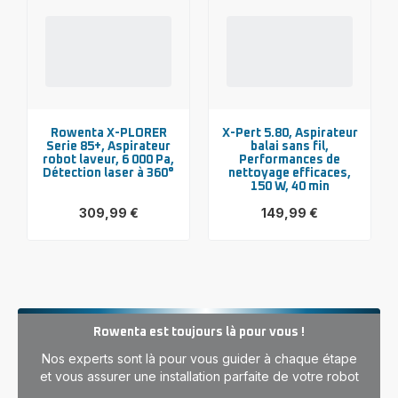
Rowenta X-PLORER
X-Pert 5.80, Aspirateur
Serie 85+, Aspirateur
balai sans fil,
robot laveur, 6 000 Pa,
Performances de
Détection laser à 360°
nettoyage efficaces,
150 W, 40 min
309,99 €
149,99 €
Voir
Voir
plus...
plus...
-
-
Rowenta
X-
X-
Pert
PLORER
5.80,
Serie 85+,
Aspirateur
Aspirateur
balai
Rowenta est toujours là pour vous !
robot
sans
laveur,
fil,
Nos experts sont là pour vous guider à chaque étape
6 000 Pa,
Performances
Détection
de
et vous assurer une installation parfaite de votre robot
laser
nettoyage