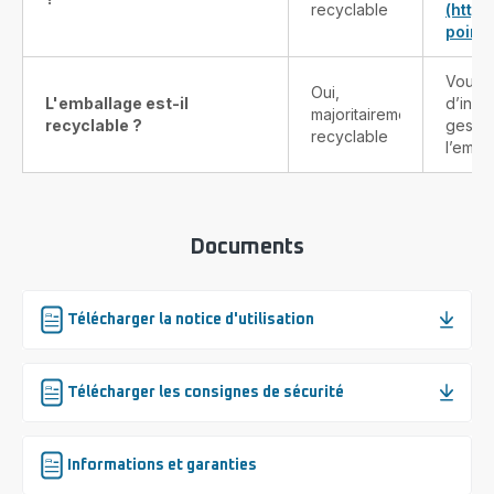
recyclable
(http
point-
Vous t
Oui,
L'emballage est-il
d’info
majoritairement
recyclable ?
gestes
recyclable
l’emba
Documents
Télécharger la notice d'utilisation
Télécharger les consignes de sécurité
Informations et garanties