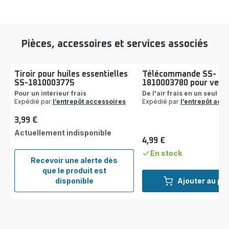
Pièces, accessoires et services associés
Tiroir pour huiles essentielles
Télécommande SS-
SS-1810003775
1810003780 pour venti
Pour un intérieur frais
De l'air frais en un seul ge
Expédié par
l’entrepôt accessoires
Expédié par
l’entrepôt acc
3,99 €
Prix
Actuellement indisponible
4,99 €
Prix
En stock
Recevoir une alerte dès
que le produit est
Tiroir
disponible
Ajouter au pa
pour
huiles
essentielles
SS-
1810003775