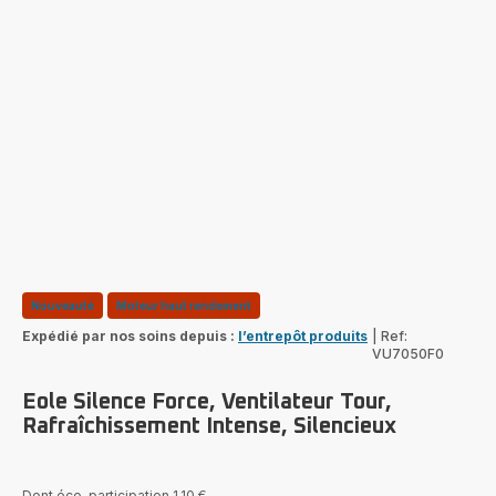
Nouveauté
Moteur haut rendement
Expédié par nos soins depuis :
l’entrepôt produits
|
Ref:
VU7050F0
Eole Silence Force, Ventilateur Tour,
Rafraîchissement Intense, Silencieux
Dont éco-participation 1,10 €