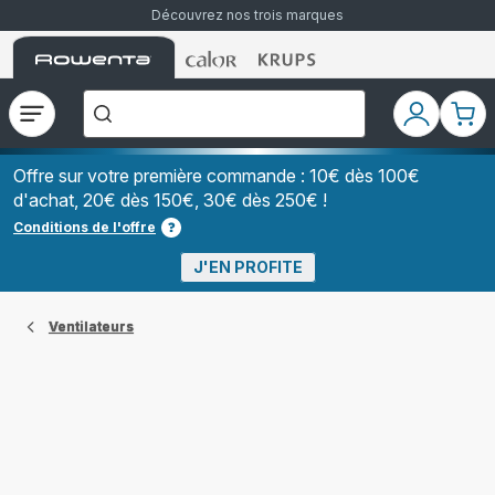
Découvrez nos trois marques
Accueil
Accueil
Accueil
["Que
Rowenta
Rowenta
Rowenta
recherchez-
vous
?","Aspirateurs
Ouvrir
Mon
Mon
balais","Machines
le
compte
pani
à
Café
menu
à
Offre sur votre première commande : 10€ dès 100€
Grains","Centrales
d'achat, 20€ dès 150€, 30€ dès 250€ !
Vapeurs","Sèche
Cheveux"]
Conditions de l'offre
J'EN PROFITE
Ventilateurs