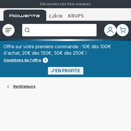
Découvrez nos trois marques
Accueil
Accueil
Accueil
["Que
Rowenta
Rowenta
Rowenta
recherchez-
vous
?","Aspirateurs
Ouvrir
Mon
Mon
balais","Machines
le
compte
pani
à
Café
menu
à
Offre sur votre première commande : 10€ dès 100€
Grains","Centrales
d'achat, 20€ dès 150€, 30€ dès 250€ !
Vapeurs","Sèche
Cheveux"]
Conditions de l'offre
J'EN PROFITE
Ventilateurs