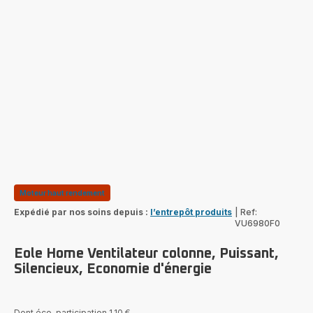
Moteur haut rendement
Expédié par nos soins depuis :
l’entrepôt produits
|
Ref:
VU6980F0
Eole Home Ventilateur colonne, Puissant,
Silencieux, Economie d'énergie
Dont éco-participation 1,10 €