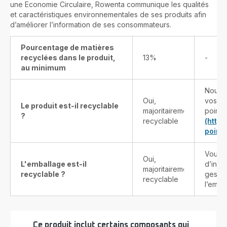
une Economie Circulaire, Rowenta communique les qualités
et caractéristiques environnementales de ses produits afin
d’améliorer l’information de ses consommateurs.
Pourcentage de matières
recyclées dans le produit,
13%
-
au minimum
Nous v
Oui,
vos pr
Le produit est-il recyclable
majoritairement
points
?
recyclable
(http
point-
Vous t
Oui,
L'emballage est-il
d’info
majoritairement
recyclable ?
gestes
recyclable
l’emba
Ce produit inclut certains composants qui