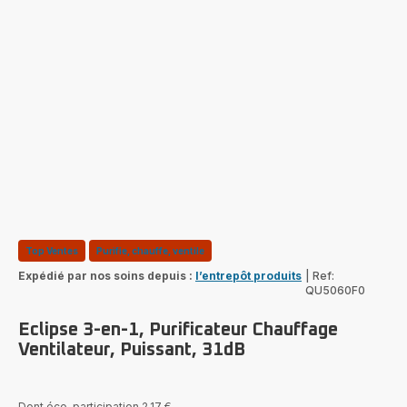
Top Ventes
Purifie, chauffe, ventile
Expédié par nos soins depuis :
l’entrepôt produits
|
Ref:
QU5060F0
Eclipse 3-en-1, Purificateur Chauffage
Ventilateur, Puissant, 31dB
Dont éco-participation 2,17 €