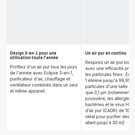
Design 3-en-1 pour une
Un air pur en continu
utilisation toute l'année
Respirez un air pur toute
Profitez d'un air pur tous les jours
avec une efficacité prou
de l'année avec Eclipse 3-en-1,
les particules fines : Ecl
purificateur d'air, chauffage et
1 élimine jusqu'à 99,95 
ventilateur combinés dans un seul
particules d'une taille au
et même appareil.
que 0,1 µm (notamment l
poussière, les allergènes
bactéries et le virus H1N1
d’air pur (CADR) de 107 
idéal pour purifier des p
allant jusqu'à 30 m2