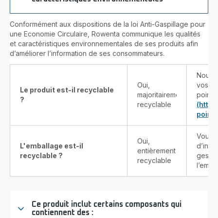
Conformément aux dispositions de la loi Anti-Gaspillage pour
une Economie Circulaire, Rowenta communique les qualités
et caractéristiques environnementales de ses produits afin
d’améliorer l’information de ses consommateurs.
Nous v
Oui,
vos pr
Le produit est-il recyclable
majoritairement
points
?
recyclable
(http
point-
Vous t
Oui,
L'emballage est-il
d’info
entièrement
recyclable ?
gestes
recyclable
l’emba
Ce produit inclut certains composants qui
contiennent des :