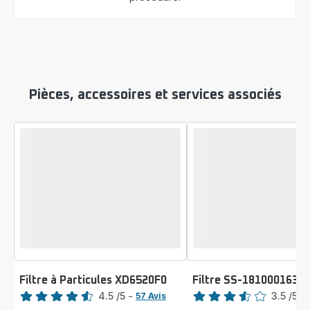
Pièces, accessoires et services associés
Filtre à Particules XD6520F0
Filtre SS-1810001637
Note
Note
4.5
/5
-
3.5
/5
-
57 Avis
ratings.4.5
ratings.3.5