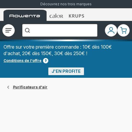
Découvrez nos trois marques
Accueil
Accueil
Accueil
["Que
Rowenta
Rowenta
Rowenta
recherchez-
vous
?","Aspirateurs
Ouvrir
Mon
Mon
balais","Machines
le
compte
pani
à
Café
menu
à
Offre sur votre première commande : 10€ dès 100€
Grains","Centrales
d'achat, 20€ dès 150€, 30€ dès 250€ !
Vapeurs","Sèche
Cheveux"]
Conditions de l'offre
J'EN PROFITE
Purificateurs d'air