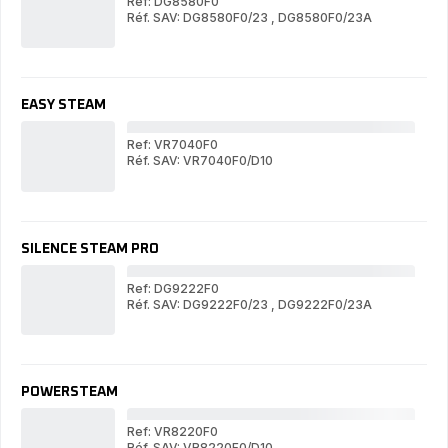
Ref: DG8580F0
Réf. SAV: DG8580F0/23
,
DG8580F0/23A
PE
PERFECT
ST
STEAM
CO
CONTROL
EASY STEAM
Ref: VR7040F0
Réf. SAV: VR7040F0/D10
EA
EASY
ST
STEAM
SILENCE STEAM PRO
Ref: DG9222F0
Réf. SAV: DG9222F0/23
,
DG9222F0/23A
SI
SILENCE
ST
STEAM
PR
PRO
POWERSTEAM
Ref: VR8220F0
Réf. SAV: VR8220F0/D10