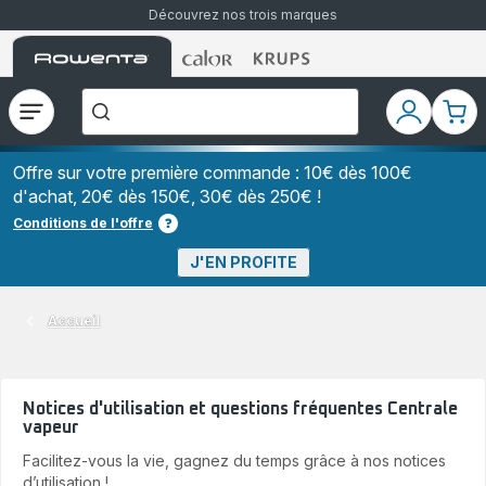
Découvrez nos trois marques
Accueil
Accueil
Accueil
["Que
Rowenta
Rowenta
Rowenta
recherchez-
vous
?","Aspirateurs
Ouvrir
Mon
Mon
balais","Machines
le
compte
pani
à
Café
menu
à
Offre sur votre première commande : 10€ dès 100€
Grains","Centrales
d'achat, 20€ dès 150€, 30€ dès 250€ !
Vapeurs","Sèche
Cheveux"]
Conditions de l'offre
J'EN PROFITE
Accueil
Notices d'utilisation et questions fréquentes Centrale
vapeur
Facilitez-vous la vie, gagnez du temps grâce à nos notices
d’utilisation !