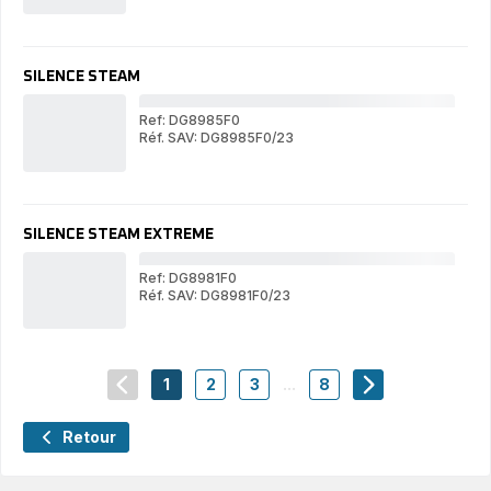
ST
STEAM
SILENCE STEAM
Ref: DG8985F0
Réf. SAV: DG8985F0/23
SI
SILENCE
ST
STEAM
SILENCE STEAM EXTREME
Ref: DG8981F0
Réf. SAV: DG8981F0/23
SI
SILENCE
ST
STEAM
EX
EXTREME
1
2
3
...
8
navigation.pagination.actions.prev
-
-
-
-
navigation.pagi
navigation.pagination.a11y.page
navigation.pagination.a11y.page
navigation.pagination.a11y.pa
navigation.paginatio
Retour