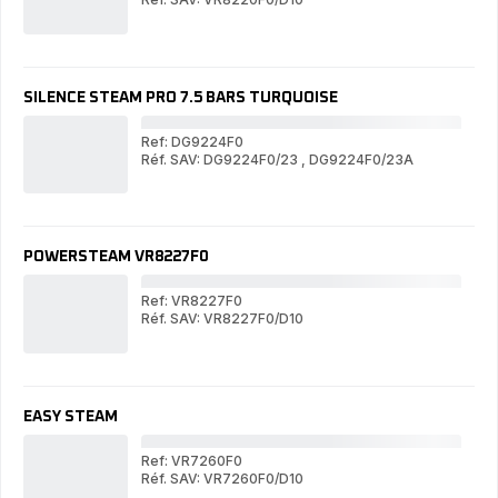
PO
POWERSTEAM
SILENCE STEAM PRO 7.5 BARS TURQUOISE
Ref: DG9224F0
Réf. SAV: DG9224F0/23
,
DG9224F0/23A
SI
SILENCE
ST
STEAM
PR
PRO
7.5
7.5
BA
BARS
TU
POWERSTEAM VR8227F0
TURQUOISE
Ref: VR8227F0
Réf. SAV: VR8227F0/D10
PO
POWERSTEAM
VR
VR8227F0
EASY STEAM
Ref: VR7260F0
Réf. SAV: VR7260F0/D10
EA
EASY