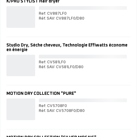
K/PRO STYLIST Hair dryer
Pro
AC
AC
2 2
2 200 W,
Séc
Ref: CV887LF0
Séchage
ultr
Réf. SAV: CV887LF0/D80
ultra
K/
rap
K/PRO
rapide
ST
STYLIST
Hai
Hair
dry
dryer
Studio Dry, Sèche cheveux, Technologie Effiwatts économe
en énergie
Ref: CV581LF0
Réf. SAV: CV581LF0/D80
Stu
Studio
Dry
Dry,
Sèc
Sèche
che
cheveux,
Tec
Technologie
Eff
MOTION DRY COLLECTION "PURE"
Effiwatts
éc
économe
en
en
éne
Ref: CV5708F0
énergie
Réf. SAV: CV5708F0/D80
MO
MOTION
DR
DRY
CO
COLLECTION
"P
"PURE"