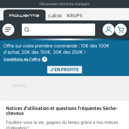
Découvrez nos trois marques
Accueil
Accueil
Accueil
["Que
Rowenta
Rowenta
Rowenta
recherchez-
vous
?","Aspirateurs
Ouvrir
Mon
Mon
balais","Machines
le
compte
pani
à
Café
menu
à
Offre sur votre première commande : 10€ dès 100€
Grains","Centrales
d'achat, 20€ dès 150€, 30€ dès 250€ !
Vapeurs","Sèche
Cheveux"]
Conditions de l'offre
J'EN PROFITE
Accueil
Notices d'utilisation et questions fréquentes Sèche-
cheveux
Facilitez-vous la vie, gagnez du temps grâce à nos notices
d’utilisation !