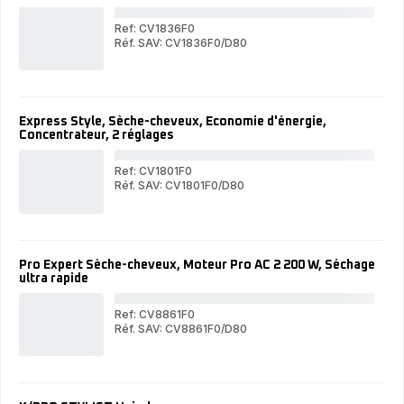
Compact
Ref: CV1836F0
Réf. SAV: CV1836F0/D80
Exp
Express
Sty
Style
Sèc
Sèche-
che
cheveux,
For
Format
voy
Express Style, Sèche-cheveux, Economie d'énergie,
voyage,
Plia
Concentrateur, 2 réglages
Pliable,
Com
Compact
Ref: CV1801F0
Réf. SAV: CV1801F0/D80
Exp
Express
Sty
Style,
Sèc
Sèche-
che
cheveux,
Eco
Economie
d'én
Pro Expert Sèche-cheveux, Moteur Pro AC 2 200 W, Séchage
d'énergie,
Con
ultra rapide
Concentrateur,
2
2
rég
réglages
Ref: CV8861F0
Réf. SAV: CV8861F0/D80
Pro
Pro
Exp
Expert
Sèc
Sèche-
che
cheveux,
Mot
Moteur
Pro