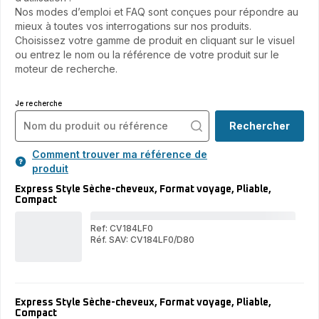
Nos modes d’emploi et FAQ sont conçues pour répondre au
mieux à toutes vos interrogations sur nos produits.
Choisissez votre gamme de produit en cliquant sur le visuel
ou entrez le nom ou la référence de votre produit sur le
moteur de recherche.
Je recherche
Rechercher
Comment trouver ma référence de
produit
Express Style Sèche-cheveux, Format voyage, Pliable,
Compact
Ref: CV184LF0
Réf. SAV: CV184LF0/D80
Exp
Express
Sty
Style
Sèc
Sèche-
che
cheveux,
For
Format
voy
Express Style Sèche-cheveux, Format voyage, Pliable,
voyage,
Plia
Compact
Pliable,
Com