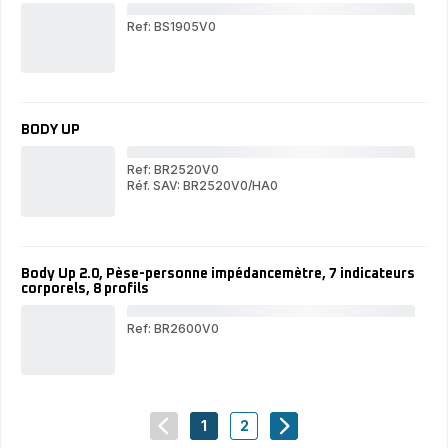
Collection
Dun
Dune
Ref: BS1905V0
Cla
Pès
per
Écr
invi
faci
BODY UP
à
lire,
Cap
Ref: BR2520V0
de
Réf. SAV: BR2520V0/HA0
BO
180
BODY
UP
UP
Body Up 2.0, Pèse-personne impédancemètre, 7 indicateurs
corporels, 8 profils
Ref: BR2600V0
Bod
Up
2.0,
Pès
per
1
2
imp
navigation.pagination.actions.prev
-
-
navigation.pagination.
7 i