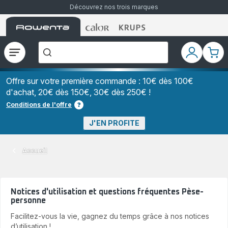
Découvrez nos trois marques
Accueil
Accueil
Accueil
["Que
Rowenta
Rowenta
Rowenta
recherchez-
vous
?","Aspirateurs
Ouvrir
Mon
Mon
balais","Machines
le
compte
pani
à
Café
menu
à
Offre sur votre première commande : 10€ dès 100€
Grains","Centrales
d'achat, 20€ dès 150€, 30€ dès 250€ !
Vapeurs","Sèche
Cheveux"]
Conditions de l'offre
J'EN PROFITE
Accueil
Notices d'utilisation et questions fréquentes Pèse-
personne
Facilitez-vous la vie, gagnez du temps grâce à nos notices
d’utilisation !