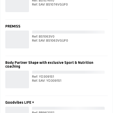
Ref: BS1074V0
Réf. SAV: BS1074V0/JF0
PR
PREMISS
PREMISS
Ref: BS1063V0
Réf. SAV: BS1063V0/JF0
PR
PREMISS
Body Partner Shape with exclusive Sport & Nutrition
coaching
Ref: YD3091S1
Réf. SAV: YD3091S1
Bod
Body
Par
Partner
Sha
Shape
wit
with
exc
exclusive
Spo
Goodvibes LIFE +
Sport
&
&
Nutr
Nutrition
coa
Ref: BR9620S1