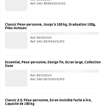
coaching
Réf. SAV: BR9620S1/UX0
Goo
Goodvibes
LIF
LIFE
+
+
Classic Pèse-personne, Jusqu'à 160 kg, Graduation 100g,
Piles incluses
Ref: BS1504V0
Réf. SAV: BS1504V0/JF0
Cla
Classic
Pès
Pèse-
per
personne,
Jus
Jusqu'à
160
160
kg,
Essential, Pèse-personne, Design fin, Écran large, Collection
kg,
Gra
Dune
Graduation
100
100g,
Pil
Piles
inc
Ref: BS1330V0
incluses
Réf. SAV: BS1330V0/JF0
Ess
Essential,
Pès
Pèse-
per
personne,
Des
Design
fin,
fin,
Écr
Classic 2.0, Pèse-personne, Écran invisible facile à lire,
Écran
larg
Capacité de 180 kg
large,
Col