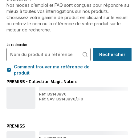
Nos modes d’emploi et FAQ sont conçues pour répondre au
mieux à toutes vos interrogations sur nos produits.
Choisissez votre gamme de produit en cliquant sur le visuel
ou entrez le nom ou la référence de votre produit sur le
moteur de recherche.
Je recherche
Rechercher
Comment trouver ma référence de
produit
PREMISS - Collection Magic Nature
Ref: BS1438V0
Réf. SAV: BS1438V0/JF0
PR
PREMISS
-
-
Col
Collection
Mag
Magic
Nat
Nature
PREMISS