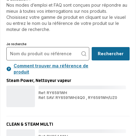
Nos modes d’emploi et FAQ sont conçues pour répondre au
mieux à toutes vos interrogations sur nos produits.
Choisissez votre gamme de produit en cliquant sur le visuel
ou entrez le nom ou la référence de votre produit sur le
moteur de recherche.
Je recherche
Rechercher
Comment trouver ma référence de
produit
Steam Power, Nettoyeur vapeur
Ref: RY6591WH
Réf. SAV: RY6591WH/4Q0
,
RY6591WH/UZ0
St
Steam
Pow
Power,
Net
Nettoyeur
vap
vapeur
CLEAN & STEAM MULTI