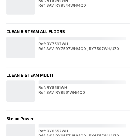
Ref: RY8544WH
Réf. SAV: RY8544WH/4Q0
CL
CLEAN
&
&
ST
STEAM
MU
MULTI
CLEAN & STEAM ALL FLOORS
Ref: RY7597WH
Réf. SAV: RY7597WH/4Q0
,
RY7597WH/UZ0
CL
CLEAN
&
&
ST
STEAM
AL
ALL
FL
FLOORS
CLEAN & STEAM MULTI
Ref: RY8561WH
Réf. SAV: RY8561WH/4Q0
CL
CLEAN
&
&
ST
STEAM
MU
MULTI
Steam Power
Ref: RY6557WH
Réf. SAV: RY6557WH/4Q0
,
RY6557WH/UZ0