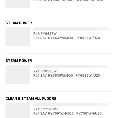
St
Steam
Pow
Power
STEAM POWER
Ref: RY6537WI
Réf. SAV: RY6537WI/4Q0
,
RY6537WI/UZ0
ST
STEAM
PO
POWER
STEAM POWER
Ref: RY6535WI
Réf. SAV: RY6535WI/4Q0
,
RY6535WI/UZ0
ST
STEAM
PO
POWER
CLEAN & STEAM ALL FLOORS
Ref: RY7591WH
Réf. SAV: RY7591WH/4Q0
,
RY7591WH/UZ0
CL
CLEAN