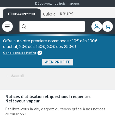
Découvrez nos trois marques
Accueil
Accueil
Accueil
["Que
Rowenta
Rowenta
Rowenta
recherchez-
vous
?","Aspirateurs
Ouvrir
Mon
Mon
balais","Machines
le
compte
pani
à
Café
menu
à
Offre sur votre première commande : 10€ dès 100€
Grains","Centrales
d'achat, 20€ dès 150€, 30€ dès 250€ !
Vapeurs","Sèche
Cheveux"]
Conditions de l'offre
J'EN PROFITE
Accueil
Notices d'utilisation et questions fréquentes
Nettoyeur vapeur
Facilitez-vous la vie, gagnez du temps grâce à nos notices
d’utilisation !