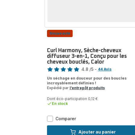
130
ml,
Calor
Nouveauté
Curl Harmony, Sèche-cheveux
diffuseur 3-en-1, Conçu pour les
cheveux bouclés, Calor
Note
4.8
/5
-
44 Avis
ratings.4.8
Un séchage en douceur pour des boucles
incroyablement définies !
Expédié par
l’entrepôt produits
Dont éco-participation 0,12 €
En stock
Curl
Comparer
Harmony,
Sèche-
Ajouter au panier