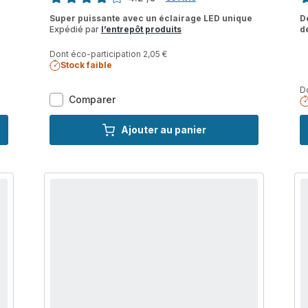
ratings.4.2
ra
Super puissante avec un éclairage LED unique
D
Expédié par
l’entrepôt produits
d
Dont éco-participation 2,05 €
Stock faible
Do
Express
Comparer
Vision,
Centrale
Ajouter au panier
Vapeur
Classique,
130
g/min,
Pressing
480
g/min,
Calor