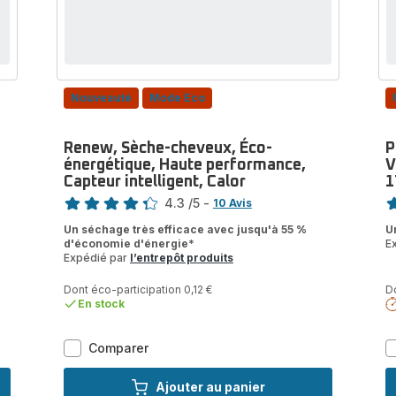
Nouveauté
Mode Eco
Renew, Sèche-cheveux, Éco-
P
énergétique, Haute performance,
V
Capteur intelligent, Calor
1
Note
No
4.3
/5
-
10 Avis
ratings.4.3
ra
Un séchage très efficace avec jusqu'à 55 %
U
d'économie d'énergie*
E
Expédié par
l’entrepôt produits
Dont éco-participation 0,12 €
Do
En stock
Renew,
Comparer
Sèche-
cheveux,
Ajouter au panier