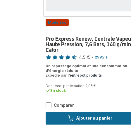
Mode Eco
Pro Express Renew, Centrale Vapeu
Haute Pression, 7,6 Bars, 140 g/min
Calor
Note
4.5
/5
-
25 Avis
ratings.4.5
Un repassage optimal et une consommation
d'énergie réduite
Expédié par
l’entrepôt produits
Dont éco-participation 2,05 €
En stock
Pro
Comparer
Express
Renew,
Ajouter au panier
Centrale
Vapeur