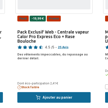
Pack
-19,99 €
Promo
r
Pack Exclusif Web - Centrale vapeur
M
,
Calor Pro Express Eco + Rase
p
Bouloche
U
Note
No
4.5
/5
-
25 Avis
ratings.4.5
ra
Des vêtements impeccables, du repassage au
M
dernier détail.
E
Do
Dont éco-participation 2,41 €
Stock faible
Ajouter au panier