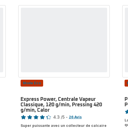
Mode Eco
Express Power, Centrale Vapeur
P
Classique, 120 g/min, Pressing 420
P
No
g/min, Calor
Note
4.3
/5
-
ra
26 Avis
L
ratings.4.3
e
q
Super puissante avec un collecteur de calcaire