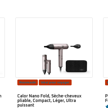
Nouveauté
Idéal pour voyager
n
Calor Nano Fold, Sèche-cheveux
P
pliable, Compact, Léger, Ultra
F
No
puissant
Note