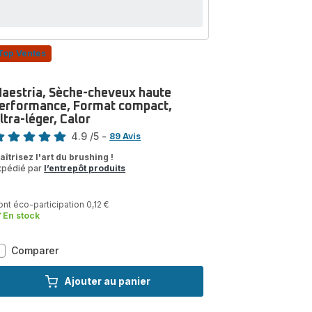
Top Ventes
aestria, Sèche-cheveux haute
erformance, Format compact,
ltra-léger, Calor
te
4.9
/5
-
89 Avis
tings.4.9
aîtrisez l'art du brushing !
xpédié par
l’entrepôt produits
nt éco-participation 0,12 €
En stock
Maestria,
Comparer
Sèche-
cheveux
Ajouter au panier
haute
performance,