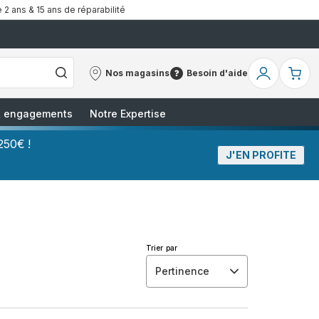
 2 ans & 15 ans de réparabilité
Nos magasins
Besoin d'aide
Nos
Besoin
Mon
Mo
magasins
d'aide
compte
pa
 & engagements
Notre Expertise
250€ !
J'EN PROFITE
Trier par
Pertinence