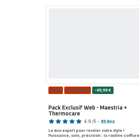
Haute
Pression,
7,6
Bars,
140
g/min,
Calor
Pack
Top Ventes
-49,99 €
Pack Exclusif Web - Maestria +
Thermocare
Note
4.9
/5
-
89 Avis
ratings.4.9
Le duo expert pour révéler votre style !
Puissance, soin, précision : la routine coiffur