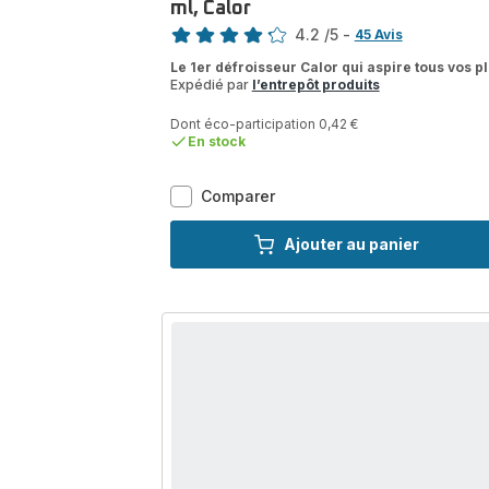
ml, Calor
Note
4.2
/5
-
45 Avis
ratings.4.2
Le 1er défroisseur Calor qui aspire tous vos pl
Expédié par
l’entrepôt produits
Dont éco-participation 0,42 €
En stock
AeroSteam
Comparer
Plus,
Défroisseur
Ajouter au panier
à
main
révolutionnaire,
Résultats
d'un
fer
en
un
seul
passage*,
Réservoir