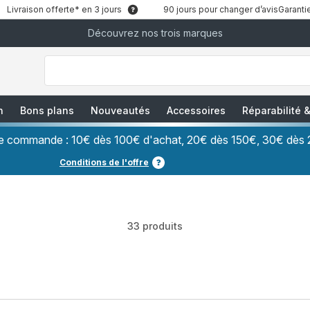
Livraison offerte* en 3 jours
90 jours pour changer d’avis
Garantie
Découvrez nos trois marques
["Que
recherchez-
vous
?","Aspirateurs
balais","Machines
à
Café
à
n
Bons plans
Nouveautés
Accessoires
Réparabilité
Grains","Centrales
Vapeurs","Sèche
Cheveux"]
ère commande : 10€ dès 100€ d'achat, 20€ dès 150€, 30€ dès 
Conditions de l'offre
33 produits