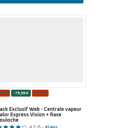
II,
Centrale
Vapeur
Haute
Pression,
8
Bars,
170 g/min,
Calor
Pack
-79,99 €
Promo
ack Exclusif Web - Centrale vapeur
alor Express Vision + Rase
ouloche
te
4.2
/5
-
83 Avis