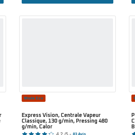
Éco-
énergétique,
Haute
performance,
Capteur
intelligent,
Calor
Mode Eco
r
Express Vision, Centrale Vapeur
P
e
Classique, 130 g/min, Pressing 480
C
g/min, Calor
B
Note
No
4.2
/5
-
83 Avis