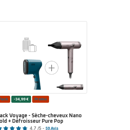
Pack
-34,99 €
Promo
ack Voyage - Sèche-cheveux Nano
old + Défroisseur Pure Pop
te
4.7
/5
-
59 Avis