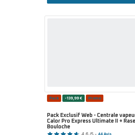
cheveux
diffuseur
3-
en-
1,
Conçu
pour
les
cheveux
bouclés,
Calor
Pack
-139,99 €
Promo
Pack Exclusif Web - Centrale vapeu
Calor Pro Express Ultimate II + Ras
Bouloche
Note
4.6
/5
-
44 Avis