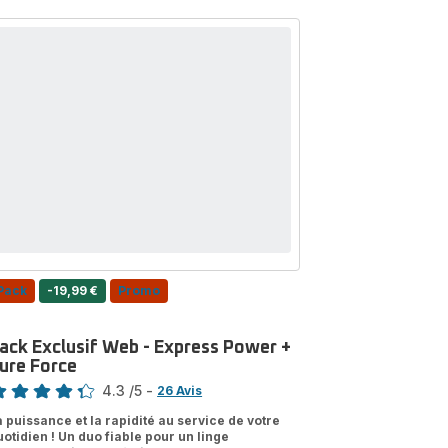
Format
compact,
Ultra-
léger,
Calor
Pack
-19,99 €
Promo
ack Exclusif Web - Express Power +
ure Force
te
4.3
/5
-
26 Avis
tings.4.3
a puissance et la rapidité au service de votre
uotidien ! Un duo fiable pour un linge