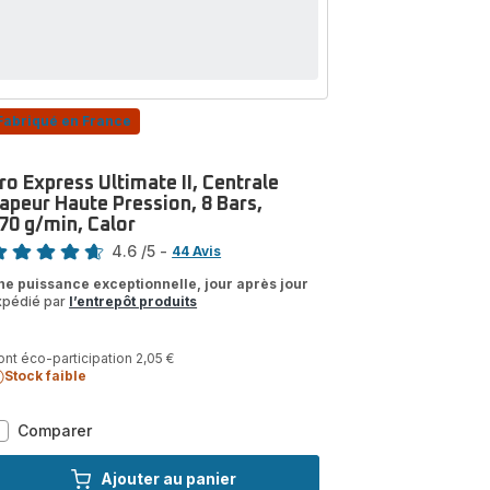
Fabriqué en France
ro Express Ultimate II, Centrale
apeur Haute Pression, 8 Bars,
70 g/min, Calor
te
4.6
/5
-
44 Avis
tings.4.6
ne puissance exceptionnelle, jour après jour
xpédié par
l’entrepôt produits
nt éco-participation 2,05 €
Stock faible
Pro
Comparer
Express
Ultimate
Ajouter au panier