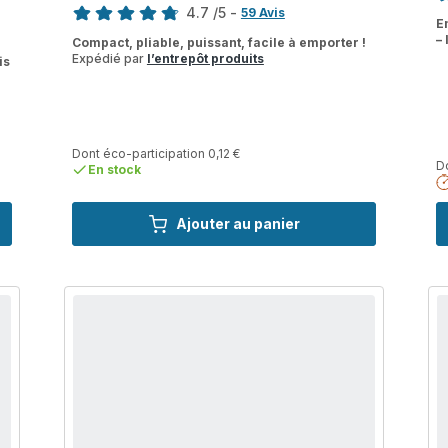
4.7
/5
-
ra
59 Avis
E
ratings.4.7
–
Compact, pliable, puissant, facile à emporter !
Expédié par
l’entrepôt produits
is
Dont éco-participation 0,12 €
Do
En stock
Ajouter au panier