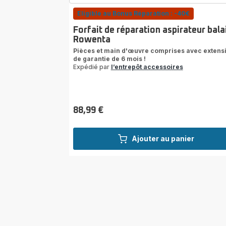
Eligible au Bonus Réparation : -40€
Forfait de réparation aspirateur bala
Rowenta
Pièces et main d'œuvre comprises avec extens
de garantie de 6 mois !
Expédié par
l’entrepôt accessoires
88,99 €
Prix
Ajouter au panier