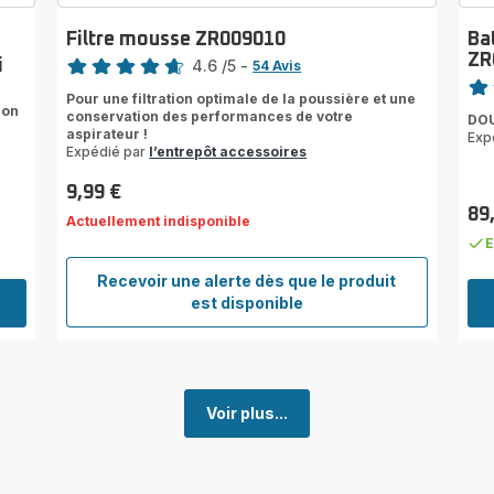
Filtre mousse ZR009010
Ba
Note
ZR
i
4.6
/5
-
54 Avis
Note
ratings.4.6
Pour une filtration optimale de la poussière et une
rati
ion
conservation des performances de votre
DOU
aspirateur !
Exp
Expédié par
l’entrepôt accessoires
9,99 €
Prix
89
Actuellement indisponible
Prix
E
Recevoir une alerte dès que le produit
Filtre
est disponible
mousse
ZR009010
Voir plus...