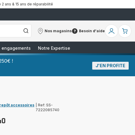
 2 ans & 15 ans de réparabilité
Nos magasins
Besoin d'aide
Nos
Besoin
Mon
Mo
magasins
d'aide
compte
pa
 & engagements
Notre Expertise
250€ !
J'EN PROFITE
trepôt accessoires
|
Ref: SS-
7222085740
40