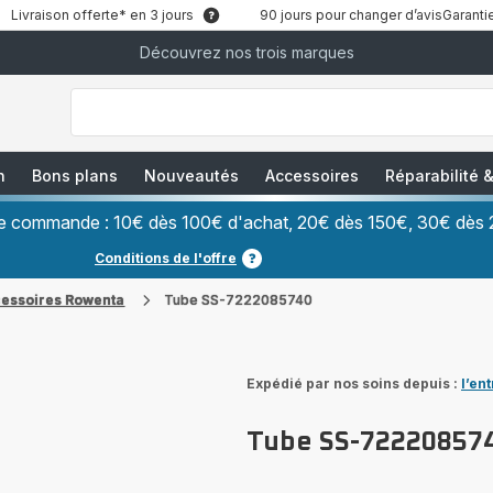
Livraison offerte* en 3 jours
90 jours pour changer d’avis
Garantie
Découvrez nos trois marques
["Que
recherchez-
vous
?","Aspirateurs
balais","Machines
à
Café
à
n
Bons plans
Nouveautés
Accessoires
Réparabilité
Grains","Centrales
Vapeurs","Sèche
Cheveux"]
ère commande : 10€ dès 100€ d'achat, 20€ dès 150€, 30€ dès 
Conditions de l'offre
cessoires Rowenta
Tube SS-7222085740
Expédié par nos soins depuis :
l’en
Tube SS-72220857