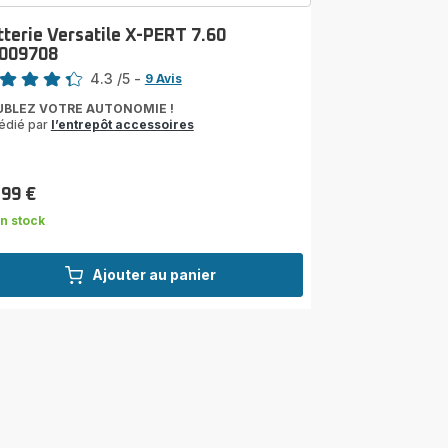
tterie Versatile X-PERT 7.60
009708
4.3
/5
-
9 Avis
ngs.4.3
BLEZ VOTRE AUTONOMIE !
édié par
l’entrepôt accessoires
,99 €
n stock
Ajouter au panier