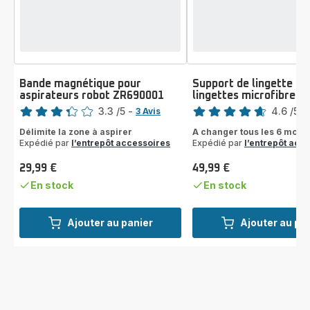
Bande magnétique pour
Support de lingette + 
aspirateurs robot ZR690001
lingettes microfibre 
Note
Note
3.3
/5
-
4.6
/5
-
3 Avis
ratings.3.3
ratings.4.6
Délimite la zone à aspirer
A changer tous les 6 mois
Expédié par
l’entrepôt accessoires
Expédié par
l’entrepôt acc
29,99 €
49,99 €
Prix
Prix
En stock
En stock
Ajouter au panier
Ajouter au pa