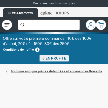
Découvrez nos trois marques
Accueil
Accueil
Accueil
["Que
Rowenta
Rowenta
Rowenta
recherchez-
vous
?","Aspirateurs
Ouvrir
Mon
Mon
balais","Machines
le
compte
pani
à
Café
menu
à
Offre sur votre première commande : 10€ dès 100€
Grains","Centrales
d'achat, 20€ dès 150€, 30€ dès 250€ !
Vapeurs","Sèche
Cheveux"]
Conditions de l'offre
J'EN PROFITE
Boutique en ligne pièces détachées et accessoires Rowenta