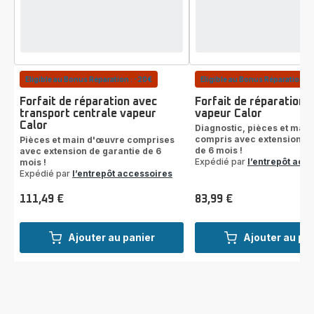
Eligible au Bonus Réparation : -20€
Eligible au Bonus Réparation : 
Forfait de réparation avec
Forfait de réparation 
transport centrale vapeur
vapeur Calor
Calor
Diagnostic, pièces et mai
compris avec extension de
Pièces et main d'œuvre comprises
de 6 mois !
avec extension de garantie de 6
Expédié par
l’entrepôt acc
mois !
Expédié par
l’entrepôt accessoires
111,49 €
83,99 €
Prix
Prix
Ajouter au panier
Ajouter au pa