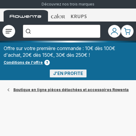
Découvrez nos trois marques
Accueil
Accueil
Accueil
["Que
Rowenta
Rowenta
Rowenta
recherchez-
vous
?","Aspirateurs
Ouvrir
Mon
Mon
balais","Machines
le
compte
pani
à
Café
menu
à
Offre sur votre première commande : 10€ dès 100€
Grains","Centrales
d'achat, 20€ dès 150€, 30€ dès 250€ !
Vapeurs","Sèche
Cheveux"]
Conditions de l'offre
J'EN PROFITE
Boutique en ligne pièces détachées et accessoires Rowenta