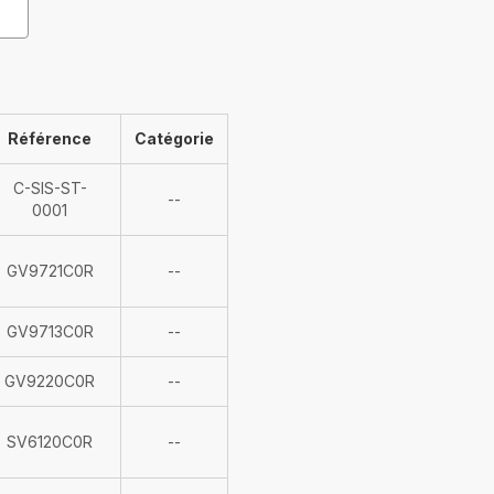
Référence
Catégorie
C-SIS-ST-
Indisponible
--
0001
Indisponible
GV9721C0R
--
Indisponible
GV9713C0R
--
Indisponible
GV9220C0R
--
Indisponible
SV6120C0R
--