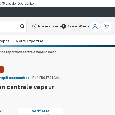
& 15 ans de réparabilité
Nos magasins
Besoin d'aide
Nos
Besoin
Mon
Mo
magasins
d'aide
compte
pa
ropos
Notre Expertise
t de réparation centrale vapeur Calor
0€
trepôt accessoires
|
Ref: FR047STCAL
on centrale vapeur
61
Vérifier la