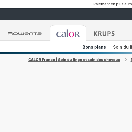
Paiement en plusieurs
Accueil
Accueil
Accueil
Rowenta
Rowenta
Rowent
Bons plans
Soin du l
CALOR France | Soin du linge et soin des cheveux