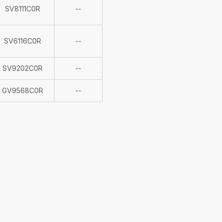
Indisponible
SV8111C0R
--
Indisponible
SV6116C0R
--
Indisponible
SV9202C0R
--
Indisponible
GV9568C0R
--