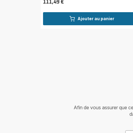
111,49 €
Prix
Ajouter au panier
Afin de vous assurer que cet 
d