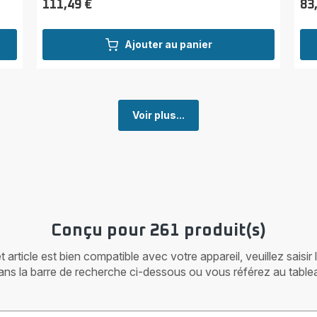
111,49 €
83
Prix
Prix
Ajouter au panier
Voir plus...
Conçu pour 261 produit(s)
article est bien compatible avec votre appareil, veuillez saisir
ans la barre de recherche ci-dessous ou vous référez au table