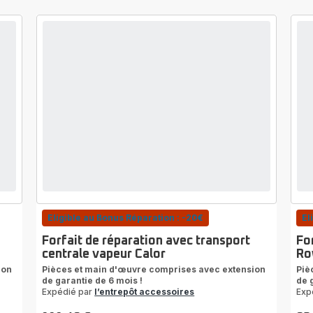
Eligible au Bonus Réparation : -20€
El
Forfait de réparation avec transport
Fo
centrale vapeur Calor
Ro
ion
Pièces et main d'œuvre comprises avec extension
Piè
de garantie de 6 mois !
de 
Expédié par
l’entrepôt accessoires
Exp