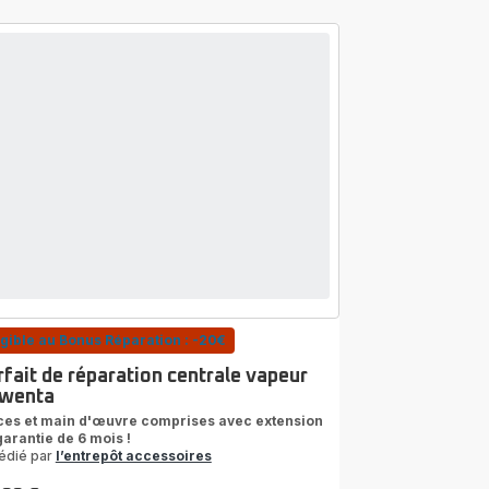
igible au Bonus Réparation : -20€
rfait de réparation centrale vapeur
wenta
ces et main d'œuvre comprises avec extension
garantie de 6 mois !
édié par
l’entrepôt accessoires