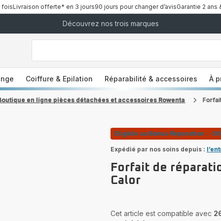
 fois
Livraison offerte* en 3 jours
90 jours pour changer d’avis
Garantie 2 ans 
Découvrez nos trois marques
["Que
recherchez-
vous
?","Aspirateurs
balais","Machines
a
à
Café
à
inge
Coiffure & Epilation
Réparabilité & accessoires
À p
Grains","Centrales
Vapeurs","Sèche
Cheveux"]
Boutique en ligne pièces détachées et accessoires Rowenta
Forfai
Eligible au Bonus Réparation : -2
Expédié par nos soins depuis :
l’en
Forfait de réparati
Calor
Cet article est compatible avec
2