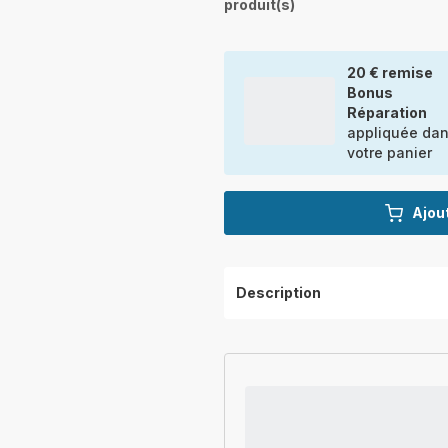
produit(s)
20 € remise
Bonus
Réparation
appliquée da
votre panier
Ajout
Description