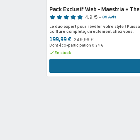
Pack Exclusif Web - Maestria + Th
Note
4.9
/5
-
89 Avis
ratings.4.9
Le duo expert pour révéler votre style ! Puiss
coiffure complète, directement chez vous.
199,99 €
249,98 €
Prix
Prix
Dont éco-participation 0,24 €
avec
initial
réduction
En stock