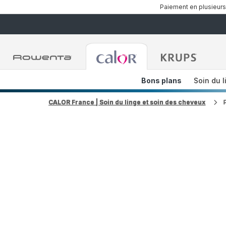
Paiement en plusieurs
Accueil
Accueil
Accueil
Rowenta
Rowenta
Rowent
Bons plans
Soin du l
CALOR France | Soin du linge et soin des cheveux