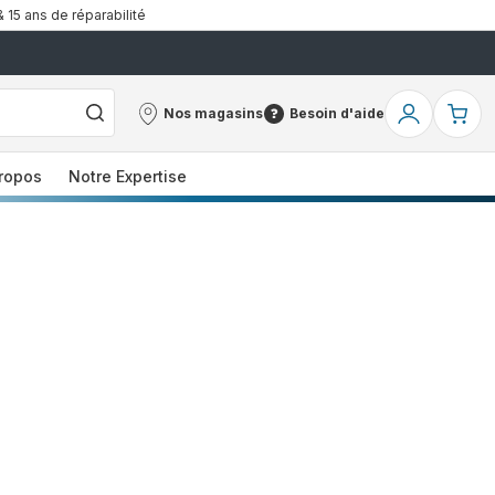
& 15 ans de réparabilité
Nos magasins
Besoin d'aide
Nos
Besoin
Mon
Mo
magasins
d'aide
compte
pa
ropos
Notre Expertise