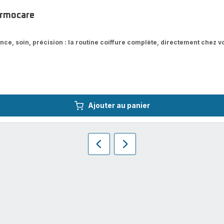
ermocare
ance, soin, précision : la routine coiffure complète, directement chez vo
Ajouter au panier
Précédent
Suivant
Homepage
Homepage