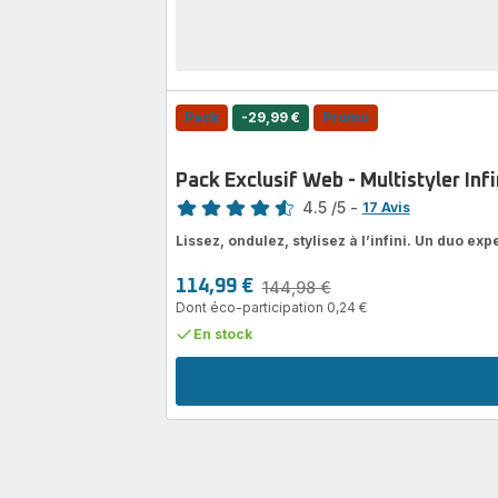
Pack
-29,99 €
Promo
Pack Exclusif Web - Multistyler Inf
Note
4.5
/5
-
17 Avis
ratings.4.5
Lissez, ondulez, stylisez à l’infini. Un duo e
114,99 €
144,98 €
Prix
Prix
Dont éco-participation 0,24 €
avec
initial
réduction
En stock