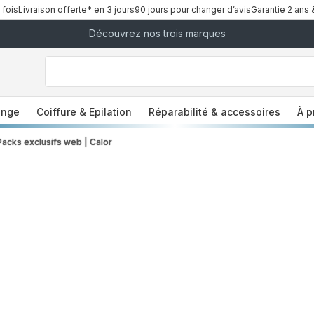
 fois
Livraison offerte* en 3 jours
90 jours pour changer d’avis
Garantie 2 ans 
Découvrez nos trois marques
["Que
recherchez-
vous
?","Aspirateurs
balais","Machines
a
à
Café
à
inge
Coiffure & Epilation
Réparabilité & accessoires
À p
Grains","Centrales
Vapeurs","Sèche
Cheveux"]
Packs exclusifs web | Calor