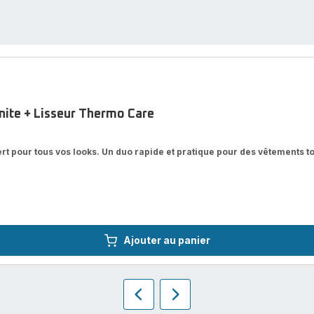
inite + Lisseur Thermo Care
xpert pour tous vos looks. Un duo rapide et pratique pour des vêtements 
Ajouter au panier
Précédent
Suivant
Homepage
Homepage