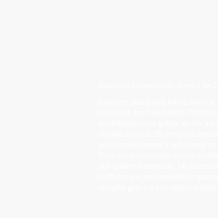
Multistyler Infinite Looks 14-en-1 de C
Explorez des styles infinis avec le M
Looks 14-en-1 de Calor ! Transfor
quotidiennement grâce, au fer à b
modèle oval de 25 mm pour des ond
au Crimper/Lisseur 2-en-1 pour un e
Tous les accessoires ont un revê
une brillance optimale. 14 accesso
coiffures exceptionnelles et glamo
sécurité grâce à son embout froid.