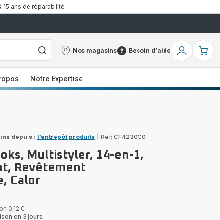
& 15 ans de réparabilité
Nos magasins
Besoin d'aide
Nos
Besoin
Mon
Mo
magasins
d'aide
compte
pa
ropos
Notre Expertise
ins depuis :
l’entrepôt produits
|
Ref: CF4230C0
ooks, Multistyler, 14-en-1,
nt, Revêtement
, Calor
on 0,12 €
ison en 3 jours