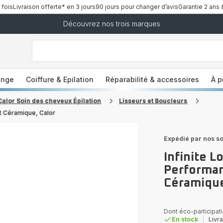
 fois
Livraison offerte* en 3 jours
90 jours pour changer d’avis
Garantie 2 ans 
Découvrez nos trois marques
["Que
recherchez-
vous
?","Aspirateurs
balais","Machines
a
à
Café
à
inge
Coiffure & Epilation
Réparabilité & accessoires
À p
Grains","Centrales
Vapeurs","Sèche
Cheveux"]
Calor Soin des cheveux Épilation
Lisseurs et Boucleurs
nt Céramique, Calor
Expédié par nos so
Infinite L
Performa
Céramique
Dont éco-participati
En stock
|
Livra