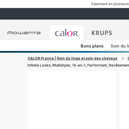
Paiement en plusieurs
Accueil
Accueil
Accueil
Rowenta
Rowenta
Rowent
Bons plans
Soin du l
CALOR France | Soin du linge et soin des cheveux
Infinite Looks, Multistyler, 14-en-1, Performant, Revêteme